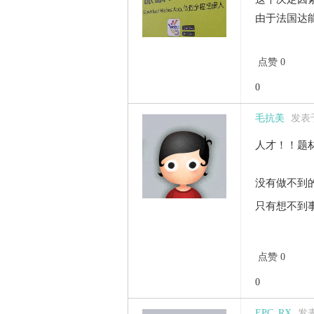
由于法国达能
点赞 0
0
毛抗美
发表于 
人才！！题
没有做不到的
只有想不到
点赞 0
0
EPC_RX
发表于