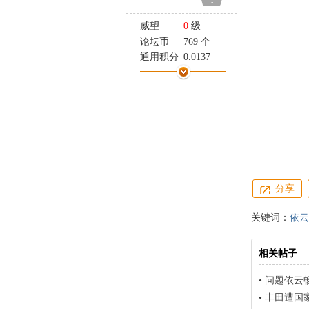
-
家
威望
0
级
论坛币
769 个
通用积分
0.0137
学术水平
5 点
热心指数
1 点
信用等级
1 点
经验
4251 点
帖子
418
精华
0
在线时间
247 小时
注册时间
2010-11-20
分享
最后登录
2017-9-13
关键词：
依云
相关帖子
•
问题依云
•
丰田遭国