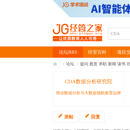
论坛BBS
经管百科
项目
论坛
提问 悬赏 求职 新闻 读书 
CDA数据分析研究院
经
›
›
商业数据分析与大数据领航教育品牌
发帖
回复