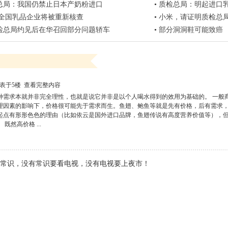
总局：我国仍禁止日本产奶粉进口
•
质检总局：明起进口乳
:全国乳品企业将被重新核查
•
小米，请证明质检总
检总局约见后在华召回部分问题轿车
•
部分洞洞鞋可能致癌
表于5楼
查看完整内容
种需求本就并非完全理性，也就是说它并非是以个人喝水得到的效用为基础的。 一般
理因素的影响下，价格很可能先于需求而生。鱼翅、鲍鱼等就是先有价格，后有需求
起点有形形色色的理由（比如依云是国外进口品牌，鱼翅传说有高度营养价值等），
既然高价格 ...
常识，没有常识要看电视，没有电视要上夜市！