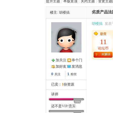
提升主题
|
本版置顶
|
关闭主题
|
变更主题
劣质产品法
楼主:
胡楼搞
管
胡楼搞
发表于 
11
论坛币
加关注
串个门
之
加好友
发消息
0
1
关注
粉丝
已卖：
1
份资源
讲师
70%
还不是
VIP
/
贵宾