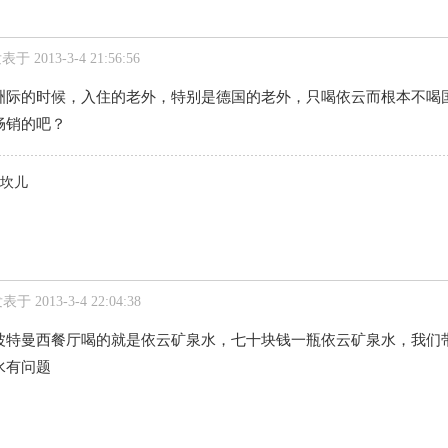
表于 2013-3-4 21:56:56
洲际的时候，入住的老外，特别是德国的老外，只喝依云而根本不喝
畅销的吧？
坎儿
表于 2013-3-4 22:04:38
波特曼西餐厅喝的就是依云矿泉水，七十块钱一瓶依云矿泉水，我们
水有问题