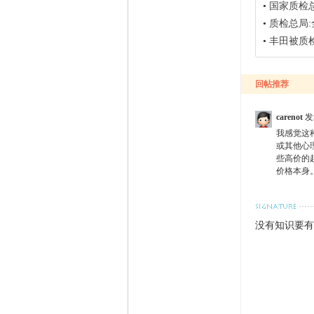
•
国家质检
•
质检总局
•
丰田被质
回帖推荐
carenot
发
我感觉这
或其他心
些高价的
价格本身。 
没有知识要有