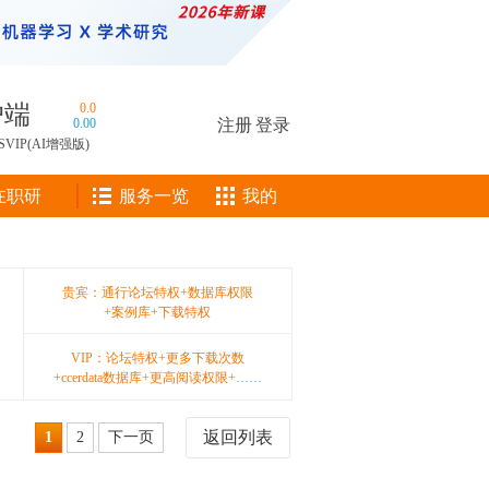
户端
0.0
0.00
注册
|
登录
SVIP(AI增强版)
在职研
服务一览
我的
贵宾：通行论坛特权+数据库权限
+案例库+下载特权
VIP：论坛特权+更多下载次数
+ccerdata数据库+更高阅读权限+……
返回列表
1
2
下一页