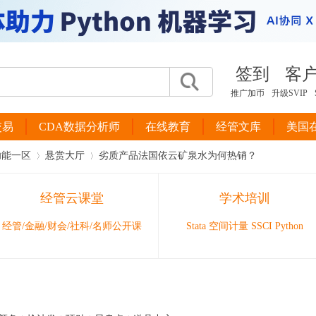
签到
客
推广加币
升级SVIP
交易
CDA数据分析师
在线教育
经管文库
美国
功能一区
悬赏大厅
劣质产品法国依云矿泉水为何热销？
经管云课堂
学术培训
›
›
经管/金融/财会/社科/名师公开课
Stata 空间计量 SSCI Python