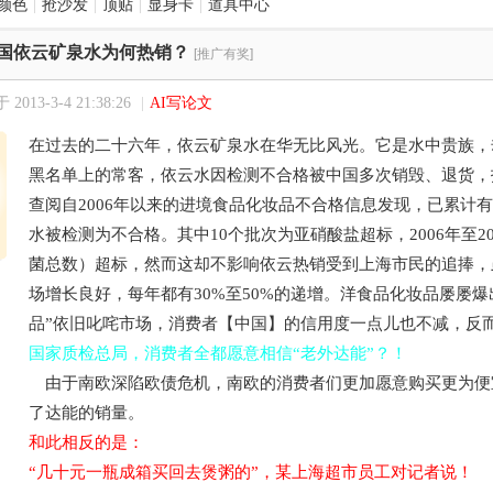
颜色
|
抢沙发
|
顶贴
|
显身卡
|
道具中心
国依云矿泉水为何热销？
[推广有奖]
2013-3-4 21:38:26
|
AI写论文
在过去的二十六年，依云矿泉水在华无比风光。它是水中贵族，
黑名单上的常客，依云水因检测不合格被中国多次销毁、退货，
查阅自2006年以来的进境食品化妆品不合格信息发现，已累计
水被检测为不合格。其中10个批次为亚硝酸盐超标，2006年至2
菌总数）超标，然而这却不影响依云热销受到上海市民的追捧，
场增长良好，每年都有30%至50%的递增。洋食品化妆品屡屡
品”依旧叱咤市场，消费者【中国】的信用度一点儿也不减，反
国家质检总局，消费者全都愿意相信“老外达能”？！
由于南欧深陷欧债危机，南欧的消费者们更加愿意购买更为便
了达能的销量。
和此相反的是：
“几十元一瓶成箱买回去煲粥的”，某上海超市员工对记者说！