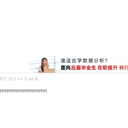
于 2013-3-4 21:44:26
qqqqqqqqqqqqqqqqqqqqq