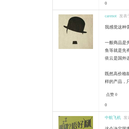
0
carenot
发表于 
我感觉这种
一般商品是
鱼等就是先
依云是国外
既然高价格
样的产品，只
点赞 0
0
中航飞机
发表
这个决定因