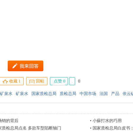
收藏
1
回帖
点赞 0
0
矿泉水
矿泉水
国家质检总局
质检总局
中国市场
法国
产品
依云
畅销的背后
•
小蘇打水的巧用
家质检总局点名 多款车型陷断轴门
•
国家质检总局白皮书：几