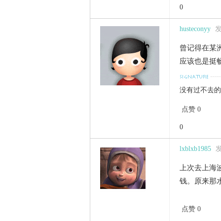
0
husteconyy
发
曾记得在某
应该也是挺
没有过不去的
点赞 0
0
lxblxb1985
发
上次去上海
钱。原来那
点赞 0