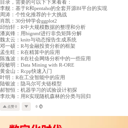
目录，需要的可以下下来看看：
李舰：基于R和pentaho的全套开源BI平台的实现
周涛：个性化推荐的十大挑战
肖凯：30分钟学会ggplot2
邱怡轩：R中大规模数据的整理和分析
潘岚锋：用bignmf进行非负矩阵分解
魏太云：knitr与动态报告生成系统
邓一硕：R与金融投资分析的框架
孟生旺：R在精算中的应用
陈逸波：R在社会网络分析中的一些应用
段敏明：Data Mining with R-ORE
黄金山：Rcpp快速入门
叶明：R在工业智能中的应用
陆银波：隐马尔可夫链模型
郝智恒：机器学习的试验设计初探
李欣海：用R实现随机森林的分类与回归
点赞 0
0