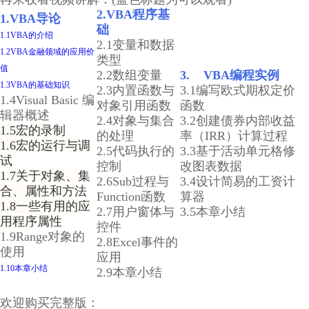
2.VBA程序基
1.VBA导论
础
1.1VBA的介绍
2.1变量和数据
1.2VBA金融领域的应用价
类型
值
2.2数组变量
3. VBA编程实例
1.3VBA的基础知识
2.3内置函数与
3.1编写欧式期权定价
1.4Visual Basic 编
对象引用函数
函数
辑器概述
2.4对象与集合
3.2创建债券内部收益
1.5宏的录制
的处理
率（IRR）计算过程
1.6宏的运行与调
2.5代码执行的
3.3基于活动单元格修
试
控制
改图表数据
1.7关于对象、集
2.6Sub过程与
3.4设计简易的工资计
合、属性和方法
Function函数
算器
1.8一些有用的应
2.7用户窗体与
3.5本章小结
用程序属性
控件
1.9Range对象的
2.8Excel事件的
使用
应用
1.10本章小结
2.9本章小结
欢迎购买完整版：