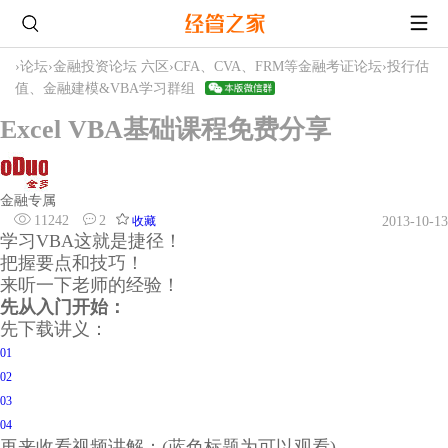
›
论坛
›
金融投资论坛 六区
›
CFA、CVA、FRM等金融考证论坛
›
投行估
值、金融建模&VBA学习群组
Excel VBA基础课程免费分享
金融专属
11242
2
收藏
2013-10-13
学习VBA这就是捷径！
把握要点和技巧！
来听一下老师的经验！
先从入门开始：
先下载讲义：
01
02
03
04
再来收看视频讲解：(蓝色标题为可以观看)