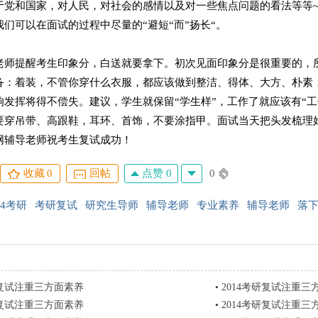
于党和国家，对人民，对社会的感情以及对一些焦点问题的看法等等
们可以在面试的过程中尽量的“避短“而”扬长“。
老师提醒考生印象分，白送就要拿下。初次见面印象分是很重要的，
备：着装，不管你穿什么衣服，都应该做到整洁、得体、大方、朴素
响发挥将得不偿失。建议，学生就保留“学生样”，工作了就应该有“
要穿吊带、高跟鞋，耳环、首饰，不要涂指甲。面试当天把头发梳理
网辅导老师祝考生复试成功！
点赞 0
0
收藏
0
回帖
14考研
考研复试
研究生导师
辅导老师
专业素养
辅导老师
落
研复试注重三方面素养
•
2014考研复试注重三
研复试注重三方面素养
•
2014考研复试注重三