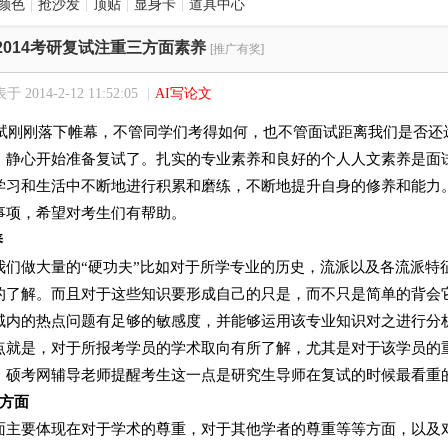
颜色
|
抢沙发
|
顶贴
|
显身卡
|
道具中心
2014考研复试注重三方面素养
[推广有奖]
于 2014-2-12 11:52:05
|
AI写论文
研初试刚刚落下帷幕，不管同学们考得如何，也不管面试距离我们是否
，静心开始准备复试了。扎实的专业素养和良好的个人人文素养是面
学习和生活中不断地进行积累和磨练，不断地提升自身的修养和能力
事项，希望对考生们有帮助。
养
我们做大量的“硬功夫”比如对于所学专业的历史，流派以及各流派特
的了解。而且对于这些知识要形成自己的只是，而不只是简单的背会
域内的热点问题有足够的敏感度，并能够运用该专业知识对之进行分
点就是，对于所报考学员的学术取向有所了解，尤其是对于该学员的
。硕考网辅导老师提醒考生这一点是研究生导师在复试的时候最看重
方面
面主要体现在对于学术的尊重，对于其他学者的尊重等等方面，以及