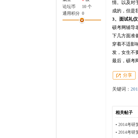
情。以及对
家
论坛币
10 个
成的，但是我
通用积分
0
3
、面试礼仪
学术水平
1 点
硕考网辅导
热心指数
2 点
信用等级
1 点
下几方面准
经验
270 点
穿着不适影
帖子
19
发，女生不
精华
0
最后，硕考
在线时间
0 小时
注册时间
2014-2-7
分享
最后登录
2017-5-8
关键词：
20
相关帖子
•
2014考
•
2014考