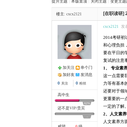
提升主题
|
本版置顶
|
关闭主题
|
变更主题
[在职读研]
楼主:
cxcx2121
管
cxcx2121
发表
2014考
和心理负担
要在平日的
复试的注意
加关注
串个门
1
、 专业素
之
加好友
发消息
这一点需要
0
0
力等有基本
关注
粉丝
还要对于领
高中生
更重要的一
62%
一定的了解
还不是
VIP
/
贵宾
2
、人文素养
-
人文素养方
威望
0
级