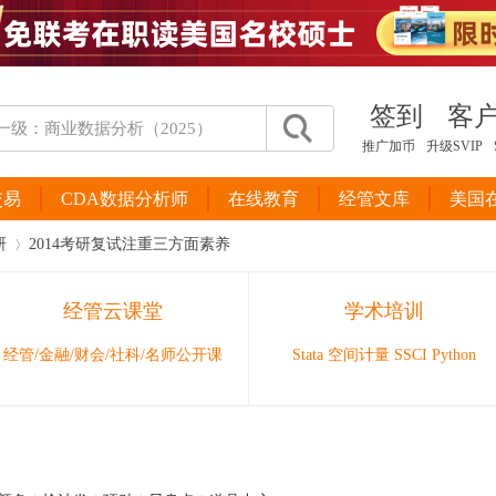
签到
客
推广加币
升级SVIP
交易
CDA数据分析师
在线教育
经管文库
美国
研
2014考研复试注重三方面素养
经管云课堂
学术培训
›
经管/金融/财会/社科/名师公开课
Stata 空间计量 SSCI Python