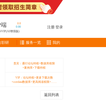
户端
0.0
0.00
注册
|
登录
SVIP(AI增强版)
在职研
服务一览
我的
贵宾：通行论坛特权+数据库权限
+案例库+下载特权
VIP：论坛特权+更多下载次数
+ccerdata数据库+更高阅读权限+……
返回列表