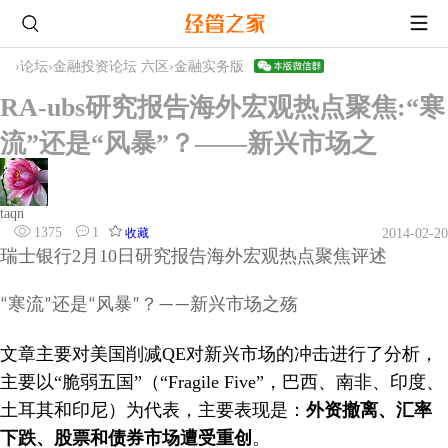
›
论坛
›
金融投资论坛 六区
›
金融实务版
RA-ubs研究报告海外宏观热点聚焦:“寒
流”还是“风暴”？——新兴市场之
taqn
1375
1
收藏
2014-02-20
瑞士银行2月10日研究报告海外宏观热点聚焦评述
寒流
还是
风暴
？
新兴市场之殇
“
”
“
”
——
文章主要对美国削减QE对新兴市场的冲击进行了分析，
主要以“脆弱五国”（“Fragile Five”，巴西、南非、印度、
土耳其和印尼）为代表，主要表现是：
外资撤离、汇率
下跌、股票和债券市场遭受重创
。