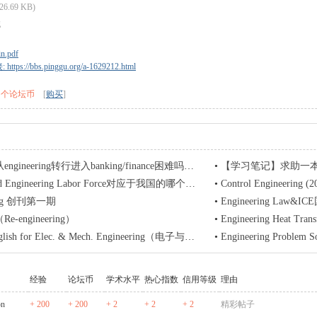
(26.69 KB)
n.pdf
tps://bbs.pinggu.org/a-1629212.html
5 个论坛币
[
购买
]
neering转行进入banking/finance困难吗？具体途径有哪些？
•
【学习笔记】求助一本书 Chemical and e
nd Engineering Labor Force对应于我国的哪个统计口径？
•
Control Engineering (2
ring 创刊第一期
•
Engineering Law
-engineering）
•
Engineering Heat Trans
ish for Elec. & Mech. Engineering（电子与机械牛津英语图解词
•
Engineering Problem So
经验
论坛币
学术水平
热心指数
信用等级
理由
on
+ 200
+ 200
+ 2
+ 2
+ 2
精彩帖子