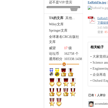
家
还不是
VIP
/
贵宾
EnRiskFin.jpg
-
TA的文库
其他...
EnRiskFi
下载链接: ht
Wiley文库
3.65 MB
Springer文库
需要:
8
全球著名CRC出版社
文库
相关帖子
威望
17
级
论坛币
162758 个
•
大家觉得从engi
通用积分
103338.1438
•
Science a
学术水平
5947 点
•
Enginee
热心指数
6450 点
•
企业再造（Re
信用等级
5262 点
经验
4585 点
•
Oxford Engl
帖子
7511
精华
92
已有
1
人评分
在线时间
9486 小时
注册时间
2007-12-10
accumulati
最后登录
2026-8-5