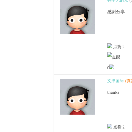
包子无馅儿
感谢分享
点赞 2
0
文津国际
(
thanks
点赞 2