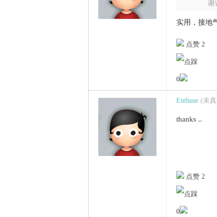
谢
实用，接地
点赞 2
0
Enthuse
(未
thanks ..
点赞 2
0