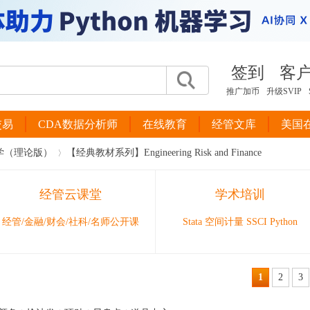
签到
客
推广加币
升级SVIP
交易
CDA数据分析师
在线教育
经管文库
美国
学（理论版）
【经典教材系列】Engineering Risk and Finance
经管云课堂
学术培训
›
经管/金融/财会/社科/名师公开课
Stata 空间计量 SSCI Python
1
2
3