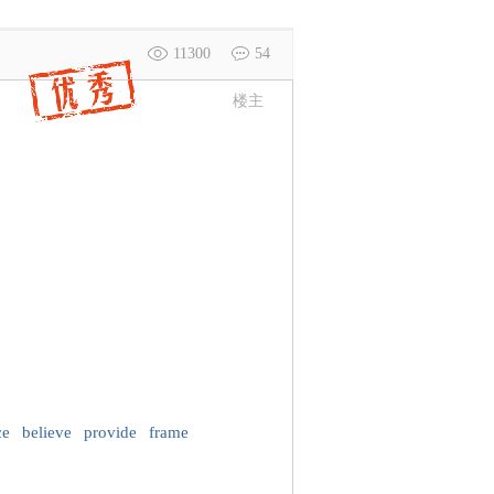
11300
54
楼主
ce
believe
provide
frame