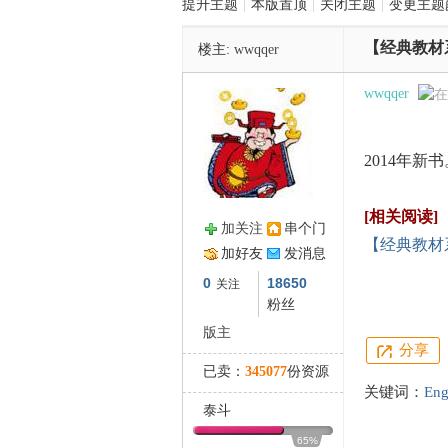
提升主题
|
本版置顶
|
关闭主题
|
变更主题
【经典教材系列】
楼主:
wwqqer
管
wwqqer
2014年新
[相关阅读]
加关注
串个门
【经典教材
加好友
发消息
之
0
18650
关注
粉丝
版主
分享
已卖：
345077
份资源
关键词：
Eng
泰斗
65%