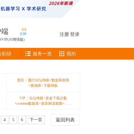
户端
0.0
0.00
注册
|
登录
SVIP(AI增强版)
在职研
服务一览
我的
贵宾：通行论坛特权+数据库权限
+案例库+下载特权
VIP：论坛特权+更多下载次数
+ccerdata数据库+更高阅读权限+……
返回列表
4
5
6
下一页