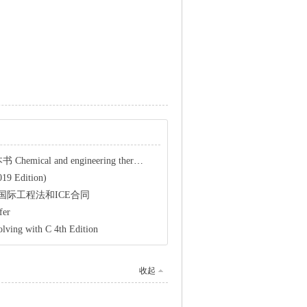
ngineering thermodynamics / Stanley ...
019 Edition)
&ICE国际工程法和ICE合同
fer
lving with C 4th Edition
收起