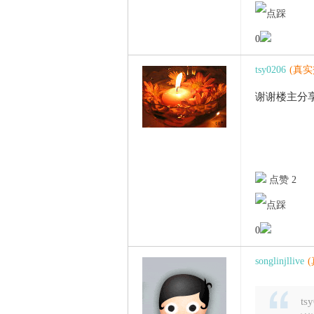
0
tsy0206
(真
谢谢楼主分
点赞 2
0
songlinjllive
ts