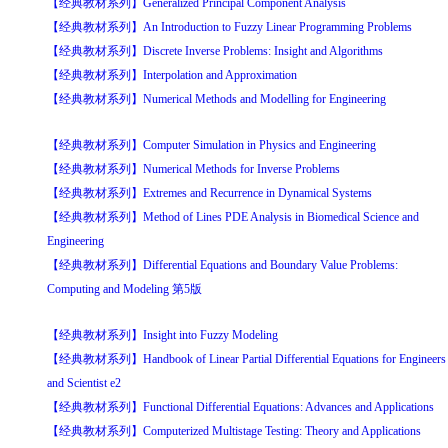
【经典教材系列】Generalized Principal Component Analysis
【经典教材系列】An Introduction to Fuzzy Linear Programming Problems
【经典教材系列】Discrete Inverse Problems: Insight and Algorithms
【经典教材系列】Interpolation and Approximation
【经典教材系列】Numerical Methods and Modelling for Engineering
【经典教材系列】Computer Simulation in Physics and Engineering
【经典教材系列】Numerical Methods for Inverse Problems
【经典教材系列】Extremes and Recurrence in Dynamical Systems
【经典教材系列】Method of Lines PDE Analysis in Biomedical Science and
Engineering
【经典教材系列】Differential Equations and Boundary Value Problems:
Computing and Modeling 第5版
【经典教材系列】Insight into Fuzzy Modeling
【经典教材系列】Handbook of Linear Partial Differential Equations for Engineers
and Scientist e2
【经典教材系列】Functional Differential Equations: Advances and Applications
【经典教材系列】Computerized Multistage Testing: Theory and Applications