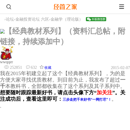
›
论坛
›
金融投资论坛 六区
›
金融学（理论版）
【经典教材系列】（资料汇总帖，附
链接，持续添加中）
wwqqer
252851
632
收藏
2015-02-07
我在2015年初建立起了这个【经典教材系列】，为的是
方便大家寻找优质教材。到目前为止，我发布了超过
一
千
本
教科书，全部都收集在了这个系列及其子系列中。
想要随时跟踪最新好书，请点击头像下方“
加关注
”。
关
注成功后，查看这里即可：
。
三步走把千本好书“一网打尽”！
.