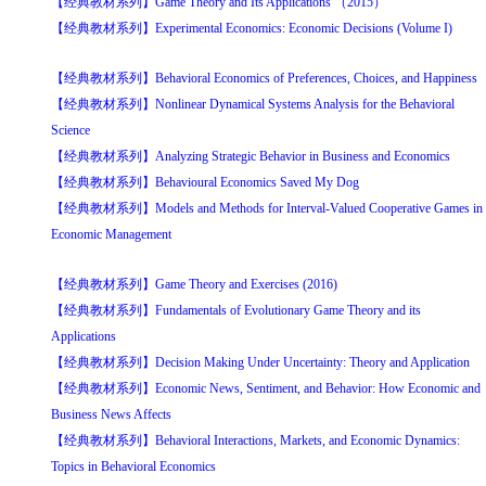
【经典教材系列】Game Theory and Its Applications （2015）
【经典教材系列】Experimental Economics: Economic Decisions (Volume I)
【经典教材系列】Behavioral Economics of Preferences, Choices, and Happiness
【经典教材系列】Nonlinear Dynamical Systems Analysis for the Behavioral
Science
【经典教材系列】Analyzing Strategic Behavior in Business and Economics
【经典教材系列】Behavioural Economics Saved My Dog
【经典教材系列】Models and Methods for Interval-Valued Cooperative Games in
Economic Management
【经典教材系列】Game Theory and Exercises (2016)
【经典教材系列】Fundamentals of Evolutionary Game Theory and its
Applications
【经典教材系列】Decision Making Under Uncertainty: Theory and Application
【经典教材系列】Economic News, Sentiment, and Behavior: How Economic and
Business News Affects
【经典教材系列】Behavioral Interactions, Markets, and Economic Dynamics:
Topics in Behavioral Economics