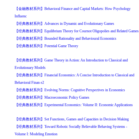
【金融教材系列】Behavioral Finance and Capital Markets: How Psychology
Influenc
【经典教材系列】Advances in Dynamic and Evolutionary Games
【经典教材系列】Equilibrium Theory for Cournot Oligopolies and Related Games
【经典教材系列】Bounded Rationality and Behavioural Economics
【经典教材系列】Potential Game Theory
【经典教材系列】Game Theory in Action: An Introduction to Classical and
Evolutionary Models
【经典教材系列】Financial Economics: A Concise Introduction to Classical and
Behavioral Finan e2
【经典教材系列】Evolving Norms: Cognitive Perspectives in Economics
【经典教材系列】Macroeconomic Policy Games
【经典教材系列】Experimental Economics: Volume II: Economic Applications
【经典教材系列】Set Functions, Games and Capacities in Decision Making
【经典教材系列】Toward Robotic Socially Believable Behaving Systems -
Volume I: Modeling Emotion