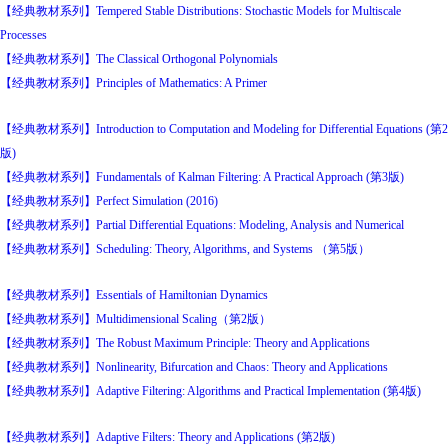
【经典教材系列】Tempered Stable Distributions: Stochastic Models for Multiscale
Processes
【经典教材系列】The Classical Orthogonal Polynomials
【经典教材系列】Principles of Mathematics: A Primer
【经典教材系列】Introduction to Computation and Modeling for Differential Equations (第2
版)
【经典教材系列】Fundamentals of Kalman Filtering: A Practical Approach (第3版)
【经典教材系列】Perfect Simulation (2016)
【经典教材系列】Partial Differential Equations: Modeling, Analysis and Numerical
【经典教材系列】Scheduling: Theory, Algorithms, and Systems （第5版）
【经典教材系列】Essentials of Hamiltonian Dynamics
【经典教材系列】Multidimensional Scaling（第2版）
【经典教材系列】The Robust Maximum Principle: Theory and Applications
【经典教材系列】Nonlinearity, Bifurcation and Chaos: Theory and Applications
【经典教材系列】Adaptive Filtering: Algorithms and Practical Implementation (第4版)
【经典教材系列】Adaptive Filters: Theory and Applications (第2版)