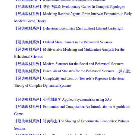
【经典教材系列】进化博弈论 Evolutionary Games in Complex Topologies
【经典教材系列】Modeling Rational Agents: From Interwar Economics to Early
Modern Game Theory
【经典教材系列】Behavioral Economics (2nd Edition) Edward Cartwright
【经典教材系列】Ordinal Measurement in the Behavioral Sciences
【经典教材系列】Multivariable Modeling and Multivariate Analysis for the
Behavioral Sciences
【经典教材系列】Modern Statistics for the Social and Behavioral Sciences
【经典教材系列】Essentials of Statistics for the Behavioral Sciences （第八版）
【经典教材系列】Complexity and Control: Towards a Rigorous Behavioral
Theory of Complex Dynamical Systems
【经典教材系列】心理测量学 Applied Psychometrics using SAS
【经典教材系列】Economics and Computation: An Introduction to Algorithmic
Game
【经典教材系列】诺奖得主 The Making of Experimental Economics: Witness
Seminar