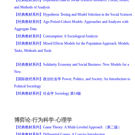
【经典教材系列】Dependent Data in Social Sciences Research: Forms, Issues,
and Methods of Analysis
【经典教材系列】Hypothesis Testing and Model Selection in the Social Sciences
【经典教材系列】Age-Period-Cohort Models: Approaches and Analyses with
Aggregate Data
【经典教材系列】Consumption: A Sociological Analysis
【经典教材系列】Mixed Effects Models for the Population Approach: Models,
Tasks, Methods and Tools
【经典教材系列】Solidarity Economy and Social Business: New Models for a
New
【国际政经系列】政治社会学 Power, Politics, and Society: An Introduction to
Political Sociology
【经典教材系列】社会学 Sociology 第14版
博弈论·行为科学·心理学
【经典教材系列】Game Theory: A Multi-Leveled Approach （第二版）
【经典教材系列】Differential Games: A Concise Introduction