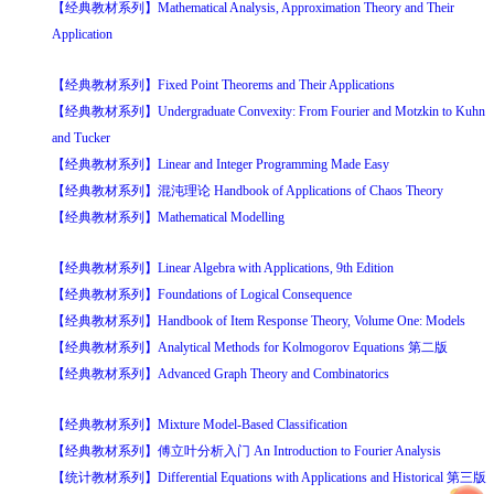
【经典教材系列】Mathematical Analysis, Approximation Theory and Their
Application
【经典教材系列】Fixed Point Theorems and Their Applications
【经典教材系列】Undergraduate Convexity: From Fourier and Motzkin to Kuhn
and Tucker
【经典教材系列】Linear and Integer Programming Made Easy
【经典教材系列】混沌理论 Handbook of Applications of Chaos Theory
【经典教材系列】Mathematical Modelling
【经典教材系列】Linear Algebra with Applications, 9th Edition
【经典教材系列】Foundations of Logical Consequence
【经典教材系列】Handbook of Item Response Theory, Volume One: Models
【经典教材系列】Analytical Methods for Kolmogorov Equations 第二版
【经典教材系列】Advanced Graph Theory and Combinatorics
【经典教材系列】Mixture Model-Based Classification
【经典教材系列】傅立叶分析入门 An Introduction to Fourier Analysis
【统计教材系列】Differential Equations with Applications and Historical 第三版