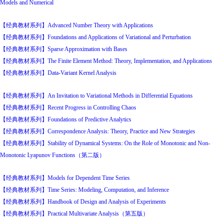
Models and Numerical
【经典教材系列】Advanced Number Theory with Applications
【经典教材系列】Foundations and Applications of Variational and Perturbation
【经典教材系列】Sparse Approximation with Bases
【经典教材系列】The Finite Element Method: Theory, Implementation, and Applications
【经典教材系列】Data-Variant Kernel Analysis
【经典教材系列】An Invitation to Variational Methods in Differential Equations
【经典教材系列】Recent Progress in Controlling Chaos
【经典教材系列】Foundations of Predictive Analytics
【经典教材系列】Correspondence Analysis: Theory, Practice and New Strategies
【经典教材系列】Stability of Dynamical Systems: On the Role of Monotonic and Non-
Monotonic Lyapunov Functions（第二版）
【经典教材系列】Models for Dependent Time Series
【经典教材系列】Time Series: Modeling, Computation, and Inference
【经典教材系列】Handbook of Design and Analysis of Experiments
【经典教材系列】Practical Multivariate Analysis（第五版）