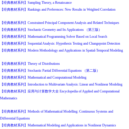
【经典教材系列】Sampling Theory, a Renaissance
【经典教材系列】Rankings and Preferences: New Results in Weighted Correlation
【经典教材系列】Constrained Principal Component Analysis and Related Techniques
【经典教材系列】Stochastic Geometry and Its Applications （第三版）
【经典教材系列】Mathematical Programming Solver Based on Local Search
【经典教材系列】Sequential Analysis: Hypothesis Testing and Changepoint Detection
【经典教材系列】Modern Methodology and Applications in Spatial-Temporal Modeling
【经典教材系列】Theory of Distributions
【经典教材系列】Stochastic Partial Differential Equations （第二版）
【经典教材系列】Mathematical and Computational Modeling
【经典教材系列】Introduction to Multivariate Analysis: Linear and Nonlinear Modeling
【经典教材系列】应用与计算数学大全 Encyclopedia of Applied and Computational
Mathematics
【经典教材系列】Methods of Mathematical Modelling: Continuous Systems and
Differential Equations
【经典教材系列】Mathematical Modeling and Applications in Nonlinear Dynamics