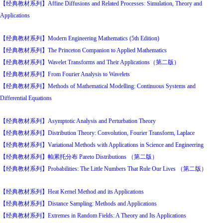
【经典教材系列】Affine Diffusions and Related Processes: Simulation, Theory and
Applications
【经典教材系列】Modern Engineering Mathematics (5th Edition)
【经典教材系列】The Princeton Companion to Applied Mathematics
【经典教材系列】Wavelet Transforms and Their Applications（第二版）
【经典教材系列】From Fourier Analysis to Wavelets
【经典教材系列】Methods of Mathematical Modelling: Continuous Systems and
Differential Equations
【经典教材系列】Asymptotic Analysis and Perturbation Theory
【经典教材系列】Distribution Theory: Convolution, Fourier Transform, Laplace
【经典教材系列】Variational Methods with Applications in Science and Engineering
【经典教材系列】帕累托分布 Pareto Distributions （第二版）
【经典教材系列】Probabilities: The Little Numbers That Rule Our Lives （第二版）
【经典教材系列】Heat Kernel Method and its Applications
【经典教材系列】Distance Sampling: Methods and Applications
【经典教材系列】Extremes in Random Fields: A Theory and Its Applications