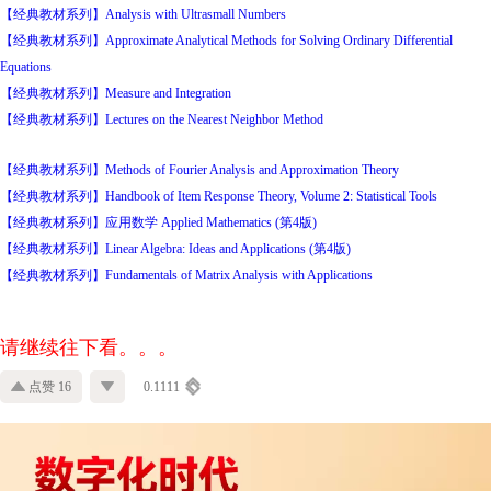
【经典教材系列】Analysis with Ultrasmall Numbers
【经典教材系列】Approximate Analytical Methods for Solving Ordinary Differential
Equations
【经典教材系列】Measure and Integration
【经典教材系列】Lectures on the Nearest Neighbor Method
【经典教材系列】Methods of Fourier Analysis and Approximation Theory
【经典教材系列】Handbook of Item Response Theory, Volume 2: Statistical Tools
【经典教材系列】应用数学 Applied Mathematics (第4版)
【经典教材系列】Linear Algebra: Ideas and Applications (第4版)
【经典教材系列】Fundamentals of Matrix Analysis with Applications
请继续往下看。。。
点赞 16
0.1111