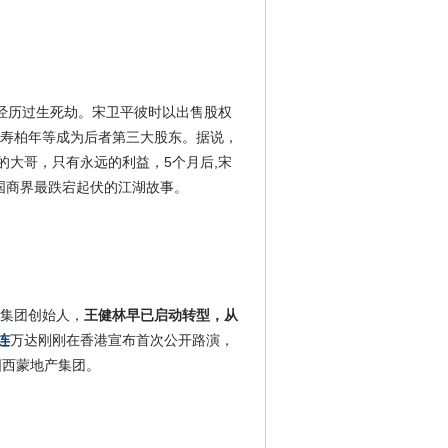
城就经历过生死劫。宋卫平彼时以出售股权
动人寿柏年等成为后者第三大股东。据说，
的大哥，只有永远的利益，5个月后,宋
后中国商界最跌宕起伏的江湖故事。
集团创始人，
王健林早已启动转型，从
连
万达刚刚在香港宣布首次公开路演，
国西蒙地产集团。