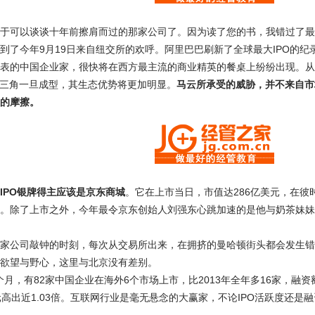
于可以谈谈十年前擦肩而过的那家公司了。因为读了您的书，我错过了最
到了今年9月19日来自纽交所的欢呼。阿里巴巴刷新了全球最大IPO的
表的中国企业家，很快将在西方最主流的商业精英的餐桌上纷纷出现。从
铁三角一旦成型，其生态优势将更加明显。
马云所承受的威胁，并不来自市
的摩擦。
IPO银牌得主应该是京东商城
。它在上市当日，市值达286亿美元，在
。除了上市之外，今年最令京东创始人刘强东心跳加速的是他与奶茶妹妹
家公司敲钟的时刻，每次从交易所出来，在拥挤的曼哈顿街头都会发生错觉
欲望与野心，这里与北京没有差别。
1个月，有82家中国企业在海外6个市场上市，比2013年全年多16家，融资额
亿美元高出近1.03倍。互联网行业是毫无悬念的大赢家，不论IPO活跃度还