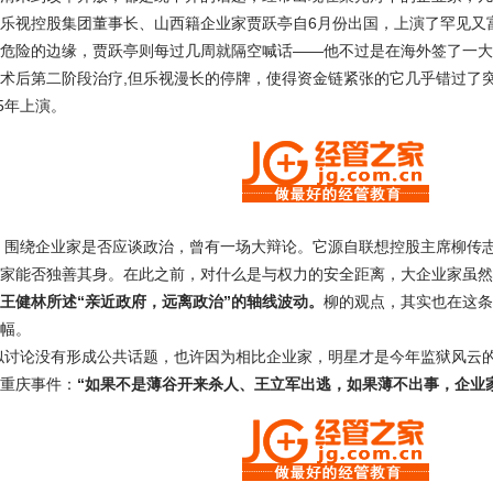
乐视控股集团董事长、山西籍企业家贾跃亭自6月份出国，上演了罕见又
危险的边缘，贾跃亭则每过几周就隔空喊话——他不过是在海外签了一大
术后第二阶段治疗,但乐视漫长的停牌，使得资金链紧张的它几乎错过了
5年上演。
中，围绕企业家是否应谈政治，曾有一场大辩论。它源自联想控股主席柳传
家能否独善其身。在此之前，对什么是与权力的安全距离，大企业家虽然
王健林所述“亲近政府，远离政治”的轴线波动。
柳的观点，其实也在这条
幅。
类似讨论没有形成公共话题，也许因为相比企业家，明星才是今年监狱风云
重庆事件：
“如果不是薄谷开来杀人、王立军出逃，如果薄不出事，企业