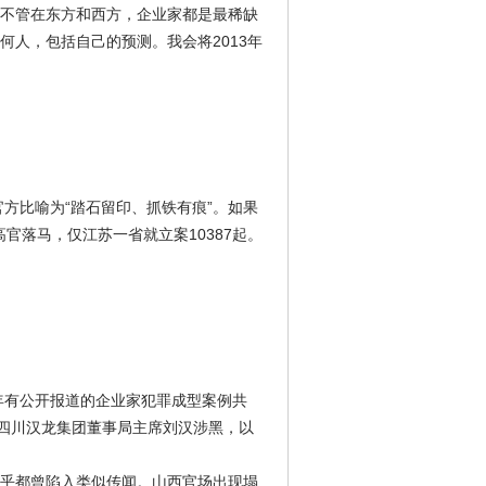
不管在东方和西方，企业家都是最稀缺
人，包括自己的预测。我会将2013年
官方比喻为“踏石留印、抓铁有痕”。如果
官落马，仅江苏一省就立案10387起。
年有公开报道的企业家犯罪成型案例共
的是四川汉龙集团董事局主席刘汉涉黑，以
乎都曾陷入类似传闻。山西官场出现塌