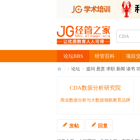
论坛BBS
经管百科
项目
论坛
提问 悬赏 求职 新闻 读书 
CDA数据分析研究院
经
›
›
商业数据分析与大数据领航教育品牌
发帖
回复