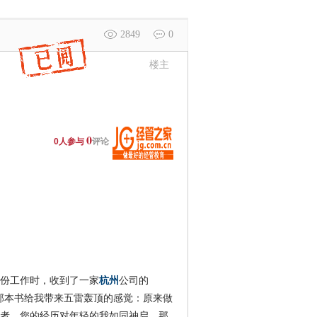
2849
0
楼主
0
0人参与
评论
份工作时，收到了一家
杭州
公司的
那本书给我带来五雷轰顶的感觉：原来做
者，您的经历对年轻的我如同神启。那