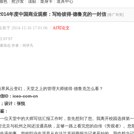
颜色
|
抢沙发
|
顶贴
|
显身卡
|
道具中心
2014年度中国商业观察：写给彼得·德鲁克的一封信
[推广有奖]
发表于 2014-12-16 17:01:06
|
AI写论文
 07:57
家杂志 作者：何伊凡
国商界风云变幻，天堂之上的管理大师彼得·德鲁克怎么看？
D：iceo-com-cn
；设计：张悦
鉴：
一位天堂中的大师写信汇报工作时，首先想到了您。我离开校园选择第一
当时北京与杭州之间还没通高铁，足够一路上看完您的自传《旁观者》。您
牛逼的事。您的职业生涯是从在法兰克福商报当记者开始的，我也想当记