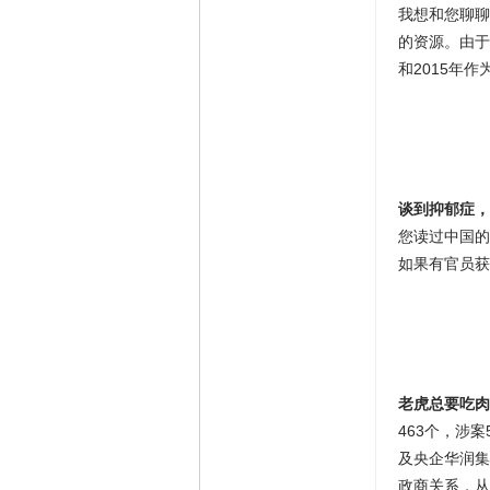
我想和您聊聊
的资源。由于
和2015年作
谈到抑郁症，
您读过中国的
如果有官员获
老虎总要吃肉
463个，涉
及央企华润集
政商关系，从