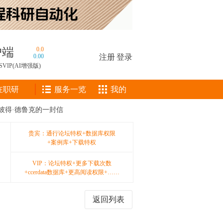
户端
0.0
0.00
注册
|
登录
SVIP(AI增强版)
在职研
服务一览
我的
给彼得·德鲁克的一封信
贵宾：通行论坛特权+数据库权限
+案例库+下载特权
VIP：论坛特权+更多下载次数
+ccerdata数据库+更高阅读权限+……
返回列表