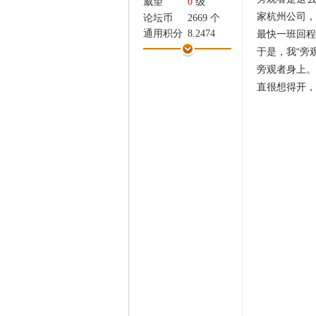
威望
0
级
家
家杭州公司，
论坛币
2669 个
最快一班回程
通用积分
8.2474
学术水平
23 点
于是，我“旁
热心指数
27 点
旁观者身上。
信用等级
19 点
直很想得开，
经验
13127 点
帖子
677
精华
0
在线时间
490 小时
注册时间
2014-7-28
最后登录
2026-8-3