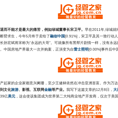
退而不能才是最大的痛苦，例如绿城董事长宋卫平。
早在2011年,绿
断臂求生，今年5月终于卖给了
融创中国
[0.91%]，宋卫平及其一致行
长孙宏斌将宋称为“永远的大哥”。可就像所有黑帮片剧情一样，没有永远
。中国房地产界最大一次并购案，正演变为自
雷士照明
[0.00%]事件
产起家的企业家都意兴阑珊，至少王健林依然在冲击亚洲首富。作为万达
到文化
旅游
、影视、互联网
金融
等产业。
我写下这篇文章的12月8日，
大
39亿
美元
，这会使该集团成为世界第二大纯商业地产开发商，仅次于美