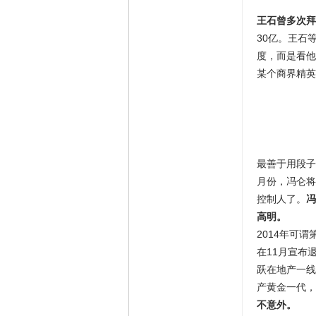
王石曾多次拜
30亿。王石
度，而是看他
某个商界精英
最善于用段子
月份，冯仑将
控制人了。
冯
高明。
2014年可
在11月宣布
跃在地产一线
产黄金一代，
不意外。