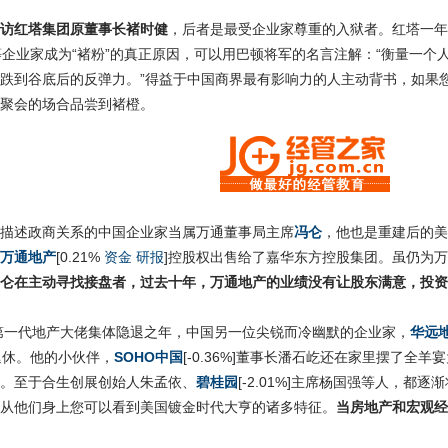
访红塔集团原董事长褚时健
，后者是最受企业家尊重的入狱者。红塔一年
等企业家成为“褚粉”的真正原因，可以用巴顿将军的名言注解：“衡量一
跌到谷底后的反弹力。”得益于中国商界最有影响力的人主动背书，如果您在
聚会的场合品尝到褚橙。
描述政商关系的中国企业家当属万通董事局主席
冯仑
，他也是重建后的美
万通地产
[0.21%
资金
研报
]控股权出售给了嘉华东方控股集团。虽仍为
仑在主动寻找接盘者，过去十年，万通地产的业绩没有让股东满意，投资
谓第一代地产大佬集体隐退之年，中国另一位尖锐而冷幽默的企业家，
华远
退休。他的小伙伴，
SOHO中国
[-0.36%]董事长潘石屹还在家里摆了全
。至于合生创展创始人朱孟依、
碧桂园
[-2.01%]主席杨国强等人，
从他们身上您可以看到美国镀金时代大亨的诸多特征。
当房地产和宏观经