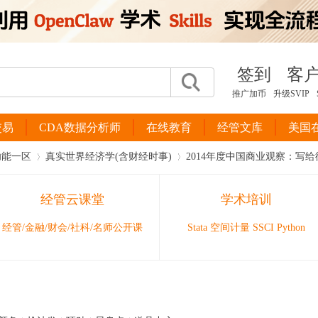
签到
客
推广加币
升级SVIP
交易
CDA数据分析师
在线教育
经管文库
美国
功能一区
真实世界经济学(含财经时事)
2014年度中国商业观察：写
经管云课堂
学术培训
›
›
经管/金融/财会/社科/名师公开课
Stata 空间计量 SSCI Python