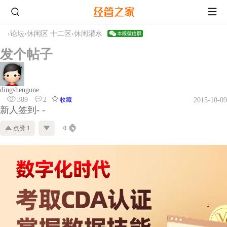
›
论坛
›
休闲区 十二区
›
休闲灌水
发个帖子
dingshengone
389
2
收藏
2015-10-09
新人签到- -
点赞 1
0