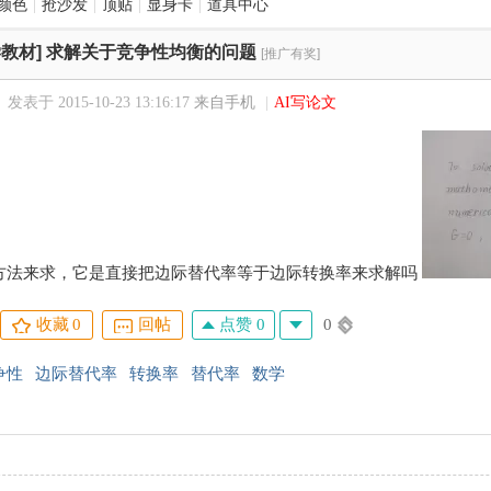
颜色
|
抢沙发
|
顶贴
|
显身卡
|
道具中心
教材]
求解关于竞争性均衡的问题
[推广有奖]
发表于 2015-10-23 13:16:17
来自手机
|
AI写论文
方法来求，它是直接把边际替代率等于边际转换率来求解吗
点赞 0
0
收藏
0
回帖
争性
边际替代率
转换率
替代率
数学