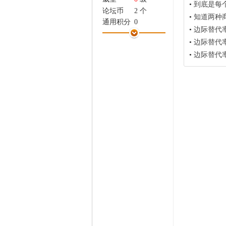
•
到底是每个
家
论坛币
2 个
•
知道两种商品
通用积分
0
•
边际替代
学术水平
0 点
•
边际替代
热心指数
0 点
•
边际替代
信用等级
0 点
经验
503 点
帖子
4
精华
0
在线时间
1 小时
注册时间
2015-10-18
最后登录
2015-11-3