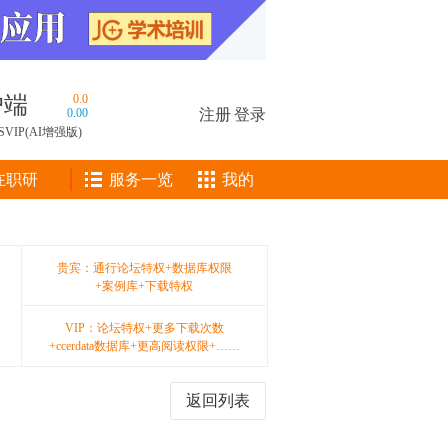
户端
0.0
0.00
注册
|
登录
SVIP(AI增强版)
在职研
服务一览
我的
贵宾：通行论坛特权+数据库权限
+案例库+下载特权
VIP：论坛特权+更多下载次数
+ccerdata数据库+更高阅读权限+……
返回列表