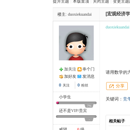
提升主题
|
本版置顶
|
关闭主题
|
变更主题
[宏观经济学
楼主:
duoxiekuandai
管
duoxiekuandai
加关注
串个门
请用数学的
之
加好友
发消息
0
0
关注
粉丝
分享
小学生
关键词：
竞
7%
还不是
VIP
/
贵宾
-
相关帖子
威望
0
级