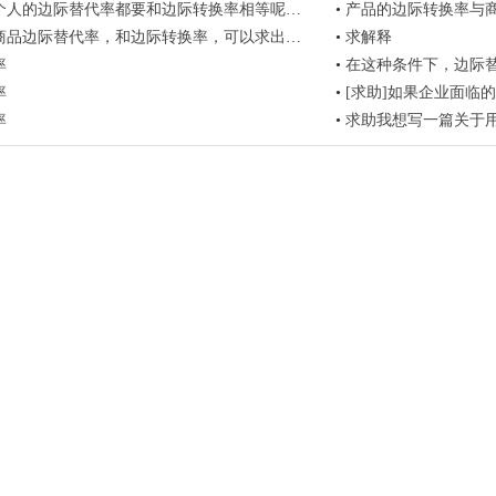
人的边际替代率都要和边际转换率相等呢？还是所有人的
•
产品的边际转换率与
边际替代率，和边际转换率，可以求出它们的边际技术替代率吗？
•
求解释
率
•
在这种条件下，边际
率
•
[求助]如果企业面临的
率
•
求助我想写一篇关于用边