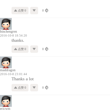
点赞 0
0
binchengren
2016-10-8 18:54:20
thanks.
点赞 0
0
maddragon
2016-10-8 23:01:44
Thanks a lot
点赞 0
0
ericwm