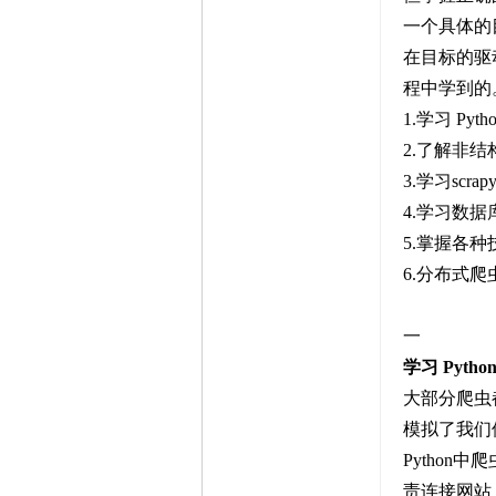
一个具体的
在目标的驱
程中学到的
1.学习 Py
2.了解非
3.学习scr
4.学习数
5.掌握各
6.分布式
一
学习 Pyt
大部分爬虫
模拟了我们
Python中爬虫
责连接网站