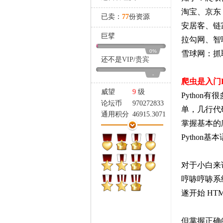
家
淘宝、京东
已卖：
77
份资源
安居客、链
巨擘
拉勾网、智
0%
雪球网：抓
还不是
VIP
/
贵宾
-
爬虫是入门P
威望
9
级
Pytho
论坛币
970272833
单，几行代
通用积分
46915.3071
个
掌握基本的爬
学术水平
4818 点
Pytho
热心指数
3606 点
信用等级
3821 点
经验
753528 点
对于小白来
帖子
10465
哼哧哼哧系
精华
143
遂开始 HT
在线时间
19869 小时
注册时间
2010-5-14
最后登录
2026-8-3
但掌握正确