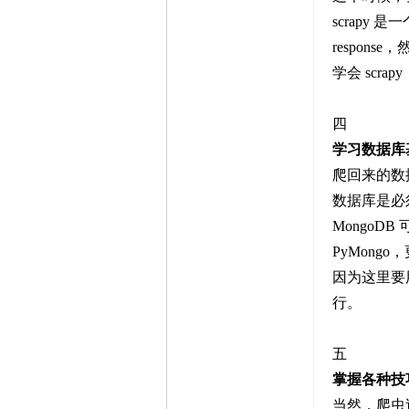
scrapy
respo
学会 sc
四
学习数据库
爬回来的数
数据库是必须
Mongo
PyMongo
因为这里要
行。
五
掌握各种技
当然，爬虫