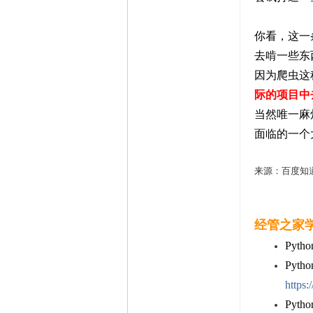
你看，这一
去啃一些东
因为爬虫这
际的项目中
当然唯一麻
面临的一个
来源：百度知道“
经管之家学
Py
Pyt
https:
Py