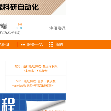
户端
0.0
0.00
注册
|
登录
SVIP(AI增强版)
在职研
服务一览
我的
贵宾：通行论坛特权+数据库权限
+案例库+下载特权
VIP：论坛特权+更多下载次数
+ccerdata数据库+更高阅读权限+……