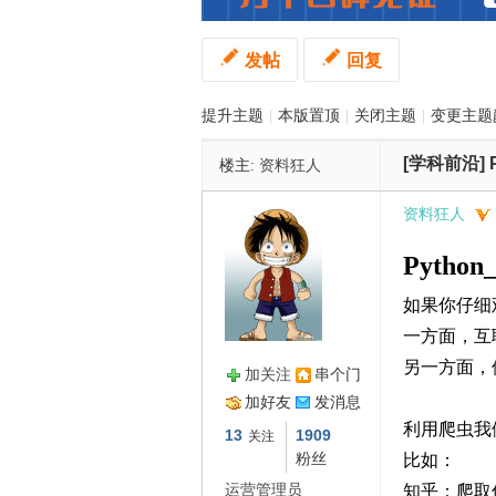
发帖
回复
管
提升主题
|
本版置顶
|
关闭主题
|
变更主题
[学科前沿]
楼主:
资料狂人
资料狂人
Pytho
之
如果你仔细
一方面，互
另一方面，
加关注
串个门
加好友
发消息
利用爬虫我
13
1909
关注
粉丝
比如：
运营管理员
知乎：爬取