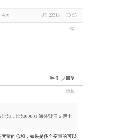
23313
95
广有奖]
7
楼
举报
回复
地板
，比如00001 海外背景 6 博士
需变量的总和，如果是多个变量的可以