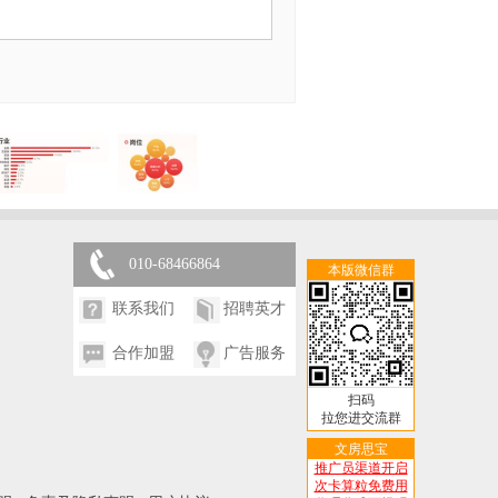
010-68466864
本版微信群
联系我们
招聘英才
合作加盟
广告服务
扫码
拉您进交流群
文房思宝
推广员渠道开启
次卡算粒免费用