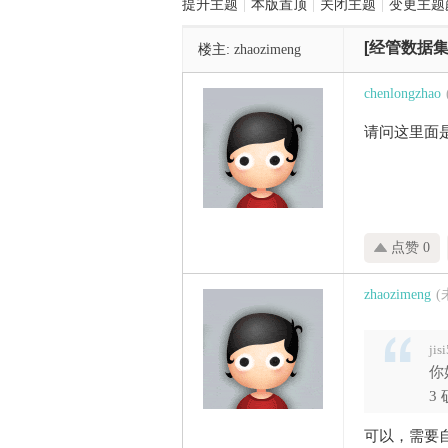
提升主题
|
本版置顶
|
关闭主题
|
变更主题
[经管数据集
楼主:
zhaozimeng
管
chenlongzhao
请问这里面
点赞 0
之
zhaozimeng
ji
你
3 
可以，需要