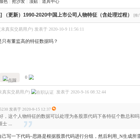
颜色
|
抢沙发
|
顶贴
|
道具中心
]
（更新）1990-2020中国上市公司人物特征（含处理过程）
[推
(未真实交易用户)
发表于 2020-10-9 11:56:11
是只有董监高的特征数据吗？
0
(未真实交易用户)
发表于 2020-9-16 08:32:44
si5230 发表于 2020-9-15 12:37
好，这个人物特征的数据可以处理为各股票代码下各特征个数总和吗?比如
硕士 ...
自己写一下代码~思路是根据股票代码进行分组，然后利用_N生成所