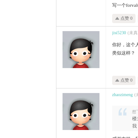
家
写一个forv
点赞 0
jisi5230
(未
你好，这个人
类似这样？
点赞 0
zhaozimeng
想飞
楼
我，