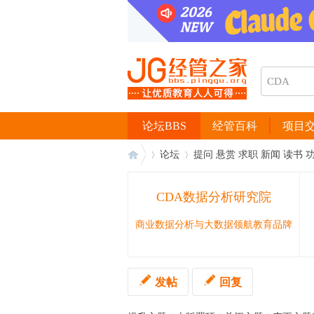
论坛BBS
经管百科
项目
论坛
提问 悬赏 求职 新闻 读书 
CDA数据分析研究院
经
›
›
商业数据分析与大数据领航教育品牌
发帖
回复