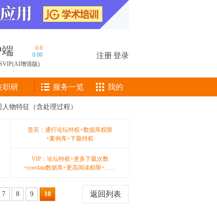
户端
0.0
0.00
注册
|
登录
SVIP(AI增强版)
在职研
服务一览
我的
市公司人物特征（含处理过程）
贵宾：通行论坛特权+数据库权限
+案例库+下载特权
VIP：论坛特权+更多下载次数
+ccerdata数据库+更高阅读权限+……
返回列表
7
8
9
10