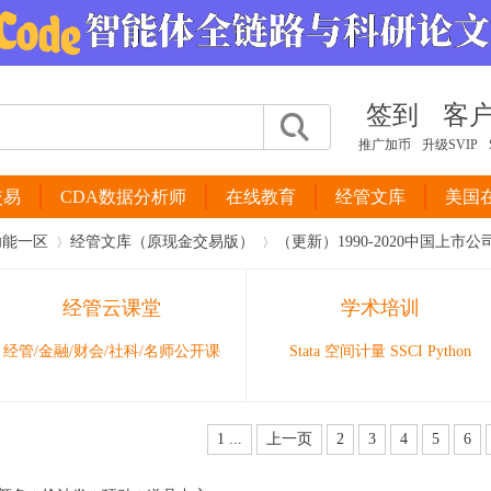
签到
客
推广加币
升级SVIP
交易
CDA数据分析师
在线教育
经管文库
美国
功能一区
经管文库（原现金交易版）
（更新）1990-2020中国上
经管云课堂
学术培训
›
›
经管/金融/财会/社科/名师公开课
Stata 空间计量 SSCI Python
1 ...
上一页
2
3
4
5
6