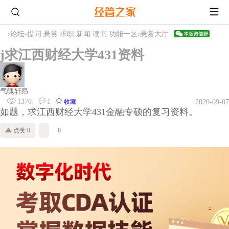
›
论坛
›
提问 悬赏 求职 新闻 读书 功能一区
›
悬赏大厅
j求江西财经大学431资料
气魄轩昂
1370
1
收藏
2020-09-07
如题，求江西财经大学431金融专硕的复习资料。
点赞 0
0