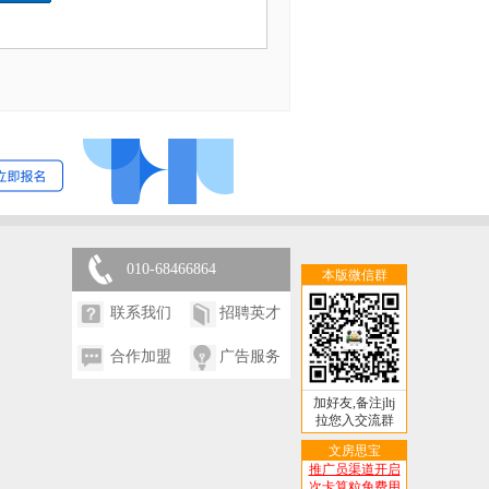
010-68466864
本版微信群
联系我们
招聘英才
合作加盟
广告服务
加好友,备注jltj
拉您入交流群
文房思宝
推广员渠道开启
次卡算粒免费用