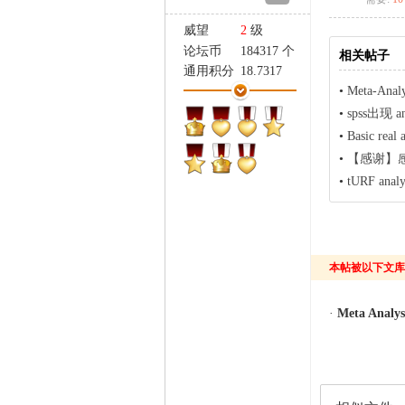
家
威望
2
级
论坛币
184317 个
相关帖子
通用积分
18.7317
•
Meta-An
学术水平
472 点
热心指数
559 点
•
spss出现 a
信用等级
378 点
•
Basic real 
经验
56883 点
•
【感谢】感谢版主
帖子
2608
•
tURF a
精华
3
在线时间
865 小时
注册时间
2010-11-29
最后登录
2021-9-17
本帖被以下文库
·
Meta Analys