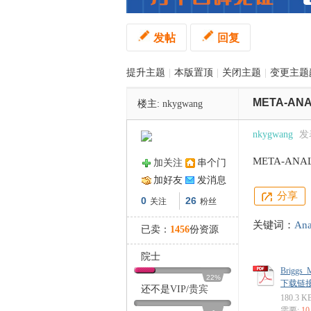
发帖
回复
管
提升主题
|
本版置顶
|
关闭主题
|
变更主题
META-AN
楼主:
nkygwang
nkygwang
发表
META-AN
加关注
串个门
之
加好友
发消息
分享
0
26
关注
粉丝
关键词：
Ana
已卖：
1456
份资源
院士
Briggs_M
22%
下载链接: ht
还不是
VIP
/
贵宾
180.3 K
需要:
1
-