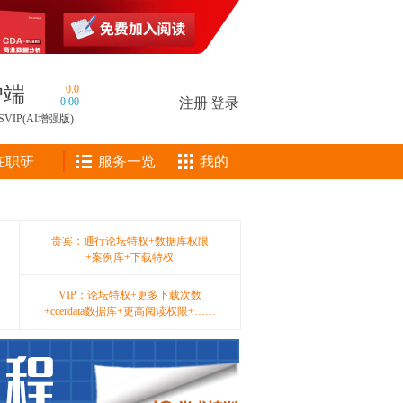
户端
0.0
0.00
注册
|
登录
SVIP(AI增强版)
在职研
服务一览
我的
贵宾：通行论坛特权+数据库权限
+案例库+下载特权
VIP：论坛特权+更多下载次数
+ccerdata数据库+更高阅读权限+……