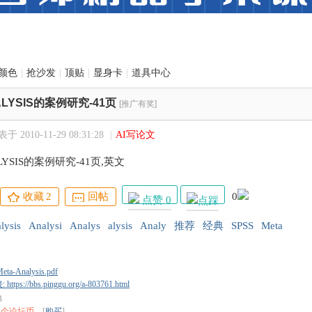
颜色
|
抢沙发
|
顶贴
|
显身卡
|
道具中心
ALYSIS的案例研究-41页
[推广有奖]
于 2010-11-29 08:31:28
|
AI写论文
ALYSIS的案例研究-41页,英文
收藏
2
回帖
0
点赞 0
lysis
Analysi
Analys
alysis
Analy
推荐
经典
SPSS
Meta
eta-Analysis.pdf
tps://bbs.pinggu.org/a-803761.html
B
0 个论坛币
[
购买
]