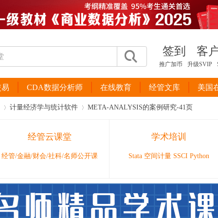
签到
客
推广加币
升级SVIP
交易
CDA数据分析师
在线教育
经管文库
美国
计量经济学与统计软件
META-ANALYSIS的案例研究-41页
经管云课堂
学术培训
›
›
经管/金融/财会/社科/名师公开课
Stata 空间计量 SSCI Python