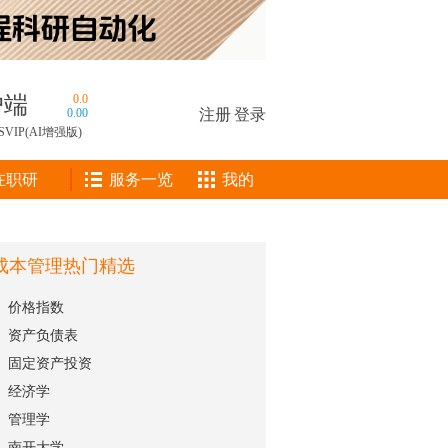
户端
0.0
0.00
注册
|
登录
SVIP(AI增强版)
在职研
服务一览
我的
成本管理热门精选
价格指数
资产负债表
固定资产投资
经济学
管理学
南开大学