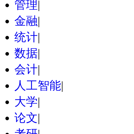
管理
|
金融
|
统计
|
数据
|
会计
|
人工智能
|
大学
|
论文
|
考研
|