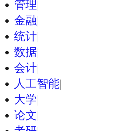
管理
|
金融
|
统计
|
数据
|
会计
|
人工智能
|
大学
|
论文
|
考研
|