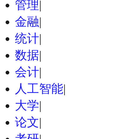
管理
|
金融
|
统计
|
数据
|
会计
|
人工智能
|
大学
|
论文
|
考研
|