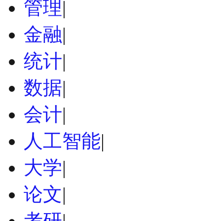
管理
|
金融
|
统计
|
数据
|
会计
|
人工智能
|
大学
|
论文
|
考研
|