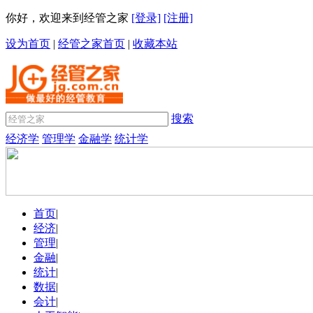
你好，欢迎来到经管之家
[登录]
[注册]
设为首页
|
经管之家首页
|
收藏本站
搜索
经济学
管理学
金融学
统计学
首页
|
经济
|
管理
|
金融
|
统计
|
数据
|
会计
|