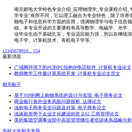
南京邮电大学特色专业介绍_应用物理学_专业课程介绍_
学专业”有所不同，它以理工融合为专业特色，除了培养
顾电子和信息科学方面的应用，强调物理学与电子信息领
础。本专业开设的主要课程有高等数学、电磁学、光学、
业毕业生由于基础扎实，专业适应能力强，所以在继续深
电子学、计算机技术、有机电子学等。
1
2
3
4
5
6
7
8
9
10
... 154
最新消息
广域网环境下的PC到PC结构IP电话软件_计算机专业论文
教师教学工作量计算系统开发_计算机专业论文范文
相关帖子
基于JSP的网上购物系统的设计与实现_电子商务论文
商业银行表外业务风险问题探析_法律论文
浅析电子商务安全问题及对策_电子商务论文
浅谈新形势下企业文化建设的意义02 工商管理论文
美的集团空调事业部中高层管理继任者培训体系战略分析(
高校大学相关专题