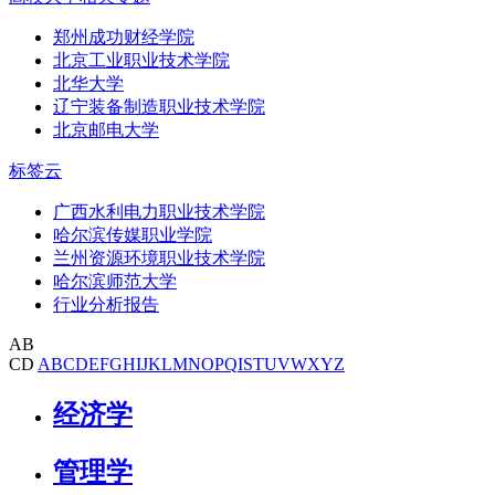
郑州成功财经学院
北京工业职业技术学院
北华大学
辽宁装备制造职业技术学院
北京邮电大学
标签云
广西水利电力职业技术学院
哈尔滨传媒职业学院
兰州资源环境职业技术学院
哈尔滨师范大学
行业分析报告
AB
CD
A
B
C
D
E
F
G
H
I
J
K
L
M
N
O
P
Q
I
S
T
U
V
W
X
Y
Z
经济学
管理学