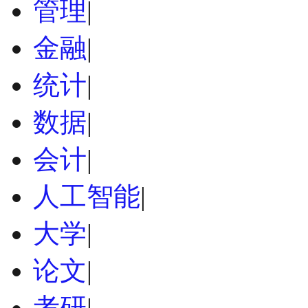
管理
|
金融
|
统计
|
数据
|
会计
|
人工智能
|
大学
|
论文
|
考研
|