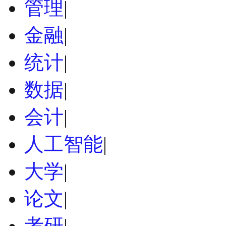
管理
|
金融
|
统计
|
数据
|
会计
|
人工智能
|
大学
|
论文
|
考研
|