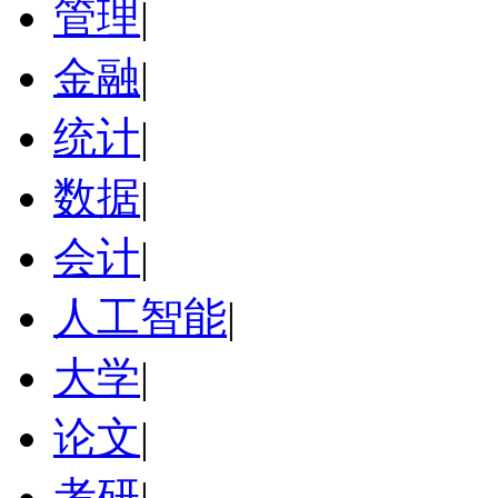
管理
|
金融
|
统计
|
数据
|
会计
|
人工智能
|
大学
|
论文
|
考研
|