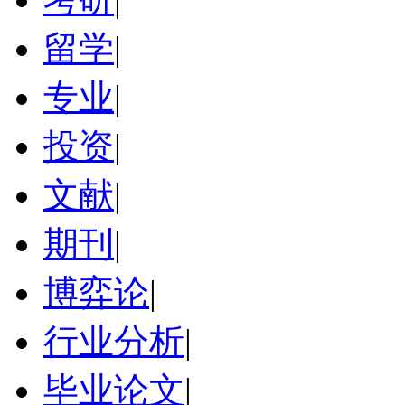
留学
|
专业
|
投资
|
文献
|
期刊
|
博弈论
|
行业分析
|
毕业论文
|