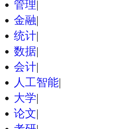
管理
|
金融
|
统计
|
数据
|
会计
|
人工智能
|
大学
|
论文
|
考研
|