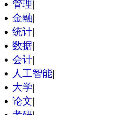
管理
|
金融
|
统计
|
数据
|
会计
|
人工智能
|
大学
|
论文
|
考研
|