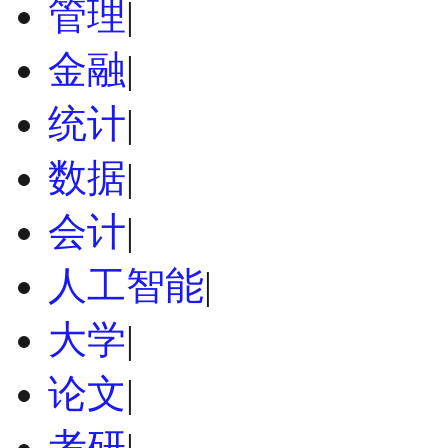
管理
|
金融
|
统计
|
数据
|
会计
|
人工智能
|
大学
|
论文
|
考研
|