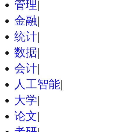
管理
|
金融
|
统计
|
数据
|
会计
|
人工智能
|
大学
|
论文
|
考研
|