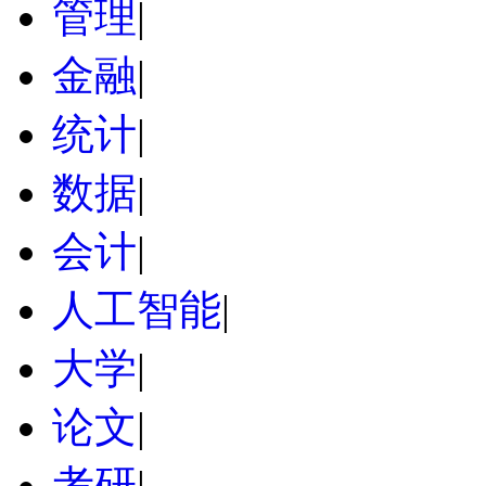
管理
|
金融
|
统计
|
数据
|
会计
|
人工智能
|
大学
|
论文
|
考研
|