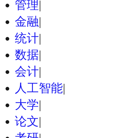
管理
|
金融
|
统计
|
数据
|
会计
|
人工智能
|
大学
|
论文
|
考研
|