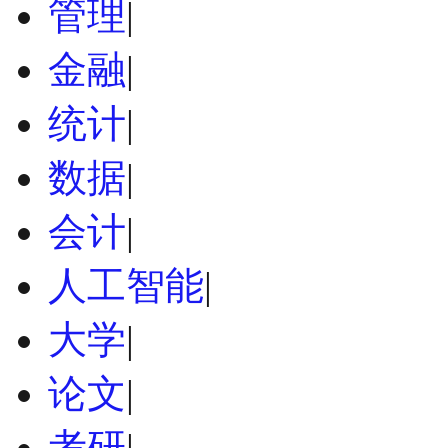
管理
|
金融
|
统计
|
数据
|
会计
|
人工智能
|
大学
|
论文
|
考研
|