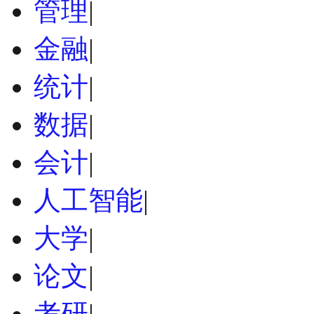
管理
|
金融
|
统计
|
数据
|
会计
|
人工智能
|
大学
|
论文
|
考研
|