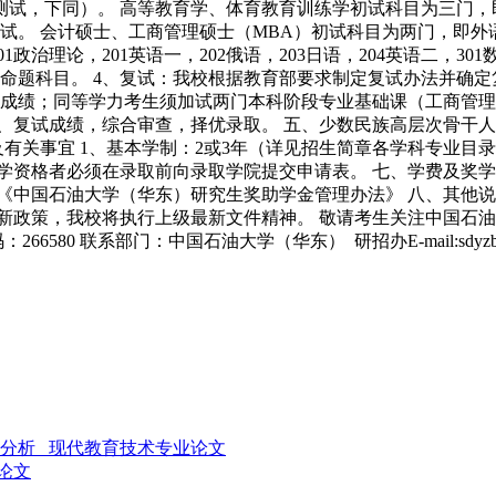
中测试，下同）。 高等教育学、体育教育训练学初试科目为三门
为笔试。 会计硕士、工商管理硕士（MBA）初试科目为两门，即
1政治理论，201英语一，202俄语，203日语，204英语二，301
命题科目。 4、复试：我校根据教育部要求制定复试办法并确定
成绩；同等学力考生须加试两门本科阶段专业基础课（工商管理
、复试成绩，综合审查，择优录取。 五、少数民族高层次骨干人才
有关事宜 1、基本学制：2或3年（详见招生简章各学科专业目
资格者必须在录取前向录取学院提交申请表。 七、学费及奖学金 
件中《中国石油大学（华东）研究生奖助学金管理办法》 八、其他
台新政策，我校将执行上级最新文件精神。 敬请考生关注中国石
0 联系部门：中国石油大学（华东） 研招办E-mail:sdyzb@upc.ed
分析 _现代教育技术专业论文
论文