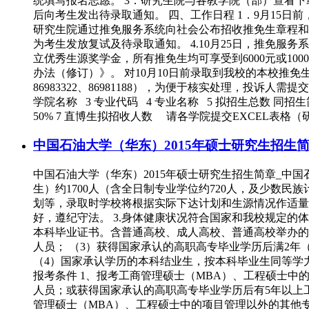
统填写报名志愿。 3．研究生院与各教学院（部）查看
后向考生发出待录取通知。 四、工作日程 1．9月15日
研究生院通过推免服务系统向社会公布招收推免生章程和专
为考生发放复试及待录取通知。 4.10月25日，推免
立优秀生源奖学金，所有推免生均可享受到6000元或1
办法（修订）》。 对10月10日前录取到我校的本校推免
86983322、86981188），为便于核实处理，投诉
学院名称 3 专业代码 4 专业名称 5 拟招生总数 
50% 7 直博生拟招收人数 请各学院提交EXCEL表格（研
中国石油大学（华东）2015年硕士研究生招生
中国石油大学（华东）2015年硕士研究生招生简章_中国
生）约1700人（含全日制专业学位约720人，及少数
划等，录取时学校将根据实际下达计划和生源情况作适量调
好，遵纪守法。 3.身体健康状况符合国家和我校规定的
本科毕业证书。含普通高校、成人高校、普通高校举办的
人员； （3）获得国家承认的高职高专毕业学历后满2
（4）国家承认学历的本科结业生，按本科毕业生同等学力
报考条件 1、报考工商管理硕士（MBA）、工程硕士中的
人员；或获得国家承认的高职高专毕业学历后有5年以上
管理硕士（MBA）、工程硕士中的项目管理以外的其他