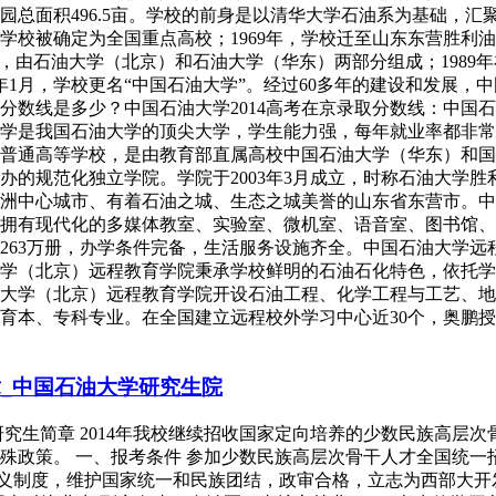
总面积496.5亩。学校的前身是以清华大学石油系为基础，汇聚
，学校被确定为全国重点高校；1969年，学校迁至山东东营胜利油
京，由石油大学（北京）和石油大学（华东）两部分组成；1989
05年1月，学校更名“中国石油大学”。经过60多年的建设和发
线是多少？中国石油大学2014高考在京录取分数线：中国石油大
石油大学是我国石油大学的顶尖大学，学生能力强，每年就业率都
普通高等学校，是由教育部直属高校中国石油大学（华东）和国
的规范化独立学院。学院于2003年3月成立，时称石油大学胜利
洲中心城市、有着石油之城、生态之城美誉的山东省东营市。中国
拥有现代化的多媒体教室、实验室、微机室、语音室、图书馆、
书263万册，办学条件完备，生活服务设施齐全。中国石油大学远
油大学（北京）远程教育学院秉承学校鲜明的石油石化特色，依托
大学（北京）远程教育学院开设石油工程、化学工程与工艺、地
教育本、专科专业。在全国建立远程校外学习中心近30个，奥鹏授
。
章_中国石油大学研究生院
位研究生简章 2014年我校继续招收国家定向培养的少数民族高层
殊政策。 一、报考条件 参加少数民族高层次骨干人才全国统
主义制度，维护国家统一和民族团结，政审合格，立志为西部大开