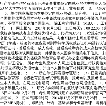
行产学研合作的石油石化等企事业单位定向就业的优秀在职人员
家承认的大学本科学历后连续工作４年以上，业务优秀； 3、已经
； 5、单位同意录取为本单位定向就业的硕士研究生。 （四）
全国推荐优秀应届本科毕业生免试攻读研究生信息公开暨管理服
生，不得再报名参加全国统考。 除工商管理硕士（MBA）、
。 1、网上报名：2014年10月10日—31日每天9：00-22
我校参加初试者应选我校为报考点，代码为3754），按规定填
交报名信息三天内反馈校验结果。考生可随时上网查看学历（学
学历（学籍）校验的考生应及时到学籍学历权威认证机构进行认证
身份证、学历证书（普通高校、成人高校、普通高校举办的成人高校
到报考点现场确认网报信息，并采集本人图像等相关电子信息。未
凭颁发毕业证书的省级高等教育自学考试办公室或网络教育高校
籍）认证报告。 所有考生均应对本人网上报名信息进行认真核
名时须选择我校为报考点，并由本人携带如下材料到研究生院招
印件上签名）； （2）所在单位同意报考证明； （3）已发表
考生应按教育部、省级教育招生考试管理机构、报考点以及报考招
生本人承担。在网上报名期间，考生可自行修改网报信息。 2
知书等相关材料。 3、研究方向和导师在复试录取时双向选择统
2月15日-2014年12月29日，考生可凭网报用户名和密码登录
、初试日期和时间：2014年12月27日至12月28日，上午8:30-1
士及MBA除外），即政治、外语、基础课和专业基础课；每科考