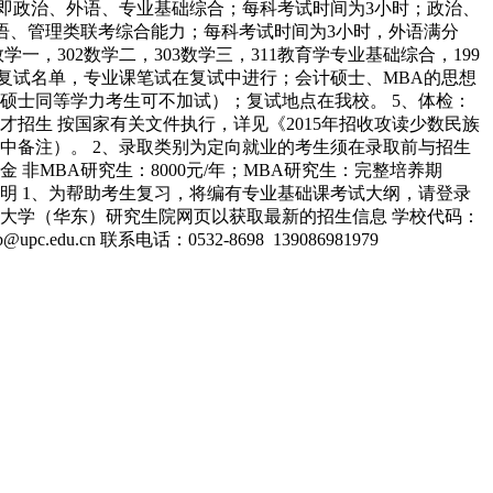
，即政治、外语、专业基础综合；每科考试时间为3小时；政治、
外语、管理类联考综合能力；每科考试时间为3小时，外语满分
数学一，302数学二，303数学三，311教育学专业基础综合，199
复试名单，专业课笔试在复试中进行；会计硕士、MBA的思想
硕士同等学力考生可不加试）；复试地点在我校。 5、体检：
招生 按国家有关文件执行，详见《2015年招收攻读少数民族
录中备注）。 2、录取类别为定向就业的考生须在录取前与招生
非MBA研究生：8000元/年；MBA研究生：完整培养期
说明 1、为帮助考生复习，将编有专业基础课考试大纲，请登录
油大学（华东）研究生院网页以获取最新的招生信息 学校代码：
u.cn 联系电话：0532-8698 139086981979