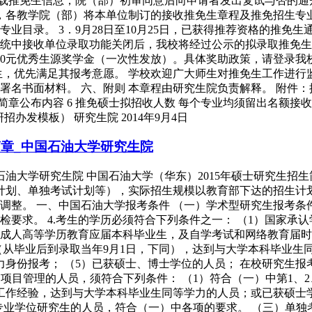
下载推免生信息，院（部）初审同意后向申请者发出复试与否的
前，各教学院（部）将本单位制订的接收推免生章程及推免招生专业
业目录。 3．9月28日至10月25日，已获得推荐资格的推免
服务系统中接收单位录取功能关闭后，我校将经过公示的拟录取推免
0000元优秀生源奖学金（一次性发放）。具体奖助政策，请登录
生，优先满足其报考意愿。 学校欢迎广大师生对推免生工作进行监
人需提交署名书面材料。 六、附则 本章程由研究生院负责解释。 附件
同招生简章公布内容 6 推免硕士拟招收人数 每个专业均须留出名
招办发模板） 研究生院 2014年9月4日
简章_中国石油大学研究生院
石油大学研究生院 中国石油大学（华东）2015年硕士研究生招生
民族计划、单独考试计划等），实际招生规模以教育部下达的招生
整。 一、中国石油大学报考条件 （一）学术型研究生报考条件 
体检要求。 4.考生的学历必须符合下列条件之一： （1）国家承
成人高等学历教育应届本科毕业生，及自学考试和网络教育届时
年（从毕业后到录取当年9月1日，下同），达到与大学本科毕业
身份报考； （5）已获硕士、博士学位的人员； 在校研究生报
项目管理的人员，须符合下列条件： （1）符合（一）中第1、2
工作经验，达到与大学本科毕业生同等学力的人员；或已获硕士学
专业学位研究生的人员，符合（一）中各项的要求。 （三）单独