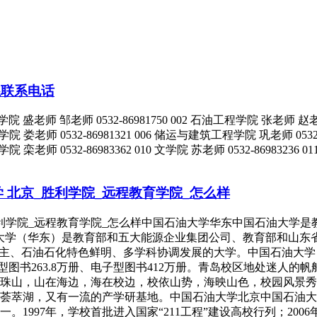
系联系电话
邹老师 0532-86981750 002 石油工程学院 张老师 赵老师 0532-
院 娄老师 0532-86981321 006 储运与建筑工程学院 巩老师 053
 理学院 栾老师 0532-86983362 010 文学院 苏老师 0532-869832
 北京_胜利学院_远程教育学院_怎么样
利学院_远程教育学院_怎么样中国石油大学华东中国石油大学是教
大学（华东）是教育部和五大能源企业集团公司、教育部和山东
为主、石油石化特色鲜明、多学科协调发展的大学。中国石油大学（
印刷型图书263.8万册、电子型图书412万册。青岛校区地处迷
珠山，山在海边，海在校边，校依山势，海映山色，校园风景秀
荟萃湖，又有一流的产学研基地。中国石油大学北京中国石油大
1997年，学校首批进入国家“211工程”建设高校行列；200