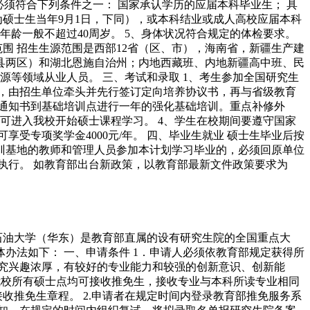
必须符合下列条件之一： 国家承认学历的应届本科毕业生； 具
硕士生当年9月1日，下同），或本科结业或成人高校应届本科
年龄一般不超过40周岁。 5、身体状况符合规定的体检要求。
范围 招生生源范围是西部12省（区、市），海南省，新疆生产建
县两区）和湖北恩施自治州；内地西藏班、内地新疆高中班、民
等领域从业人员。 三、考试和录取 1、考生参加全国研究生
后，由招生单位牵头并先行签订定向培养协议书，再与省级教育
取通知书到基础培训点进行一年的强化基础培训。重点补修外
可进入我校开始硕士课程学习。 4、学生在校期间要遵守国家
受专项奖学金4000元/年。 四、毕业生就业 硕士生毕业后按
训基地的教师和管理人员参加本计划学习毕业的，必须回原单位
执行。 如教育部出台新政策，以教育部最新文件政策要求为
 中国石油大学（华东）是教育部直属的设有研究生院的全国重点大
办法如下： 一、申请条件 1．申请人必须依教育部规定获得所
研究兴趣浓厚，有较好的专业能力和较强的创新意识、创新能
，我校所有硕士点均可接收推免生，接收专业与本科所读专业相同
收推免生章程。 2.申请者在规定时间内登录教育部推免服务系