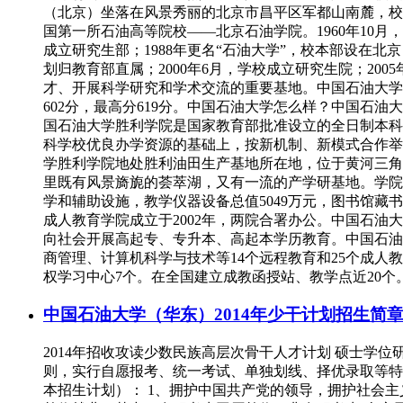
（北京）坐落在风景秀丽的北京市昌平区军都山南麓，校园
国第一所石油高等院校——北京石油学院。1960年10月
成立研究生部；1988年更名“石油大学”，校本部设在北
划归教育部直属；2000年6月，学校成立研究生院；20
才、开展科学研究和学术交流的重要基地。中国石油大学分数
602分，最高分619分。中国石油大学怎么样？中国
国石油大学胜利学院是国家教育部批准设立的全日制本科
科学校优良办学资源的基础上，按新机制、新模式合作举办
学胜利学院地处胜利油田生产基地所在地，位于黄河三角
里既有风景旖旎的荟萃湖，又有一流的产学研基地。学院
学和辅助设施，教学仪器设备总值5049万元，图书馆藏
成人教育学院成立于2002年，两院合署办公。中国石
向社会开展高起专、专升本、高起本学历教育。中国石油
商管理、计算机科学与技术等14个远程教育和25个成人
权学习中心7个。在全国建立成教函授站、教学点近20个
中国石油大学（华东）2014年少干计划招生简
2014年招收攻读少数民族高层次骨干人才计划 硕士学
则，实行自愿报考、统一考试、单独划线、择优录取等特
本招生计划）： 1、拥护中国共产党的领导，拥护社会