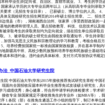
本科毕业生)到定向省、自治区、直辖市就业。 3、考生的学历
：国家承认学历的大专毕业后两年以上（从高职高专毕业到录取为
要求（见招生专业目录）。 已获硕士、博士学位的人员。 4、
体见我校研究生招生网页的2014年硕士招生简章。 二、招生
和边境县（市），湖南湘西自治州、张家界（享受西部政策的一
基地的教师和管理人员。重点招收教育、科技、信息技术以及能源
所有被录取考生的录取类别均为定向就业，须在招生单位拟录取
取。 3、被录取的硕士研究生由我校发录取通知书，学生持录
，加强马克思主义民族和宗教理论的学习和教育，考核合格后方
5、培养经费按国家统一标准由国家财政核拨，并在基本学制内可享
内地新疆高中班、高校少数民族预科培养学校和民族硕士基础培
培养成本和违约金。违约金的具体标准、支付方式等按协议书规定
生办法_中国石油大学研究生院
研究生院 中国石油大学(华东)2015年接收推荐免试研究生章程
。现面向全国招收应届本科毕业生推荐免试攻读硕士研究生，具体
，学习成绩优秀；身心健康，符合所申请学科的体检要求；学术
 二、接收专业 除国家规定不接收推免生的专业外（如MBA等）
序 1.各院（部）在推免生遴选工作小组的指导下，制订本单位接