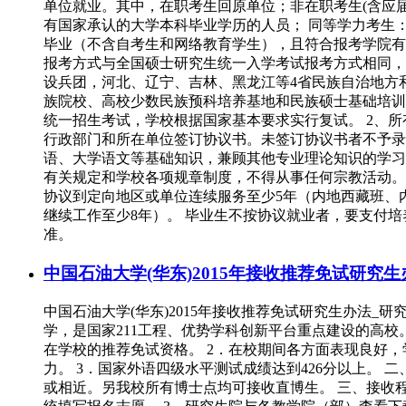
单位就业。其中，在职考生回原单位；非在职考生(含应届
有国家承认的大学本科毕业学历的人员； 同等学力考生
毕业（不含自考生和网络教育学生），且符合报考学院有关
报考方式与全国硕士研究生统一入学考试报考方式相同，具
设兵团，河北、辽宁、吉林、黑龙江等4省民族自治地方
族院校、高校少数民族预科培养基地和民族硕士基础培训
统一招生考试，学校根据国家基本要求实行复试。 2、
行政部门和所在单位签订协议书。未签订协议书者不予录
语、大学语文等基础知识，兼顾其他专业理论知识的学习
有关规定和学校各项规章制度，不得从事任何宗教活动。 
协议到定向地区或单位连续服务至少5年（内地西藏班、
继续工作至少8年）。 毕业生不按协议就业者，要支付
准。
中国石油大学(华东)2015年接收推荐免试研究
中国石油大学(华东)2015年接收推荐免试研究生办法_
学，是国家211工程、优势学科创新平台重点建设的高校
在学校的推荐免试资格。 2．在校期间各方面表现良好
力。 3．国家外语四级水平测试成绩达到426分以上。
或相近。另我校所有博士点均可接收直博生。 三、接收程