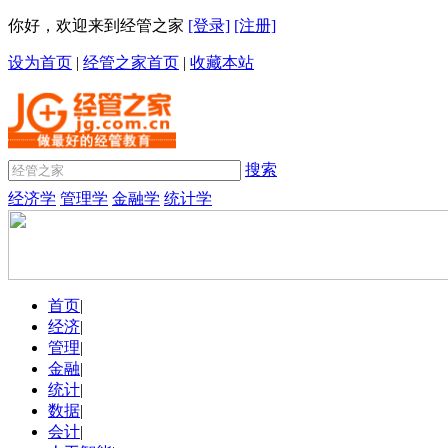
你好，欢迎来到经管之家
[登录]
[注册]
设为首页
|
经管之家首页
|
收藏本站
搜索
经济学
管理学
金融学
统计学
首页
|
经济
|
管理
|
金融
|
统计
|
数据
|
会计
|