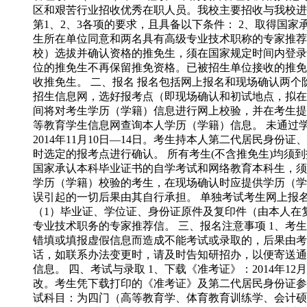
区和艰苦行业招收优秀在职人员。我校主要招收与我校进
第1、2、3各项的要求，且具备以下条件： 2、取得国
生所在单位同意和两名具有高级专业技术职称的专家推荐
校）选拔并确认资格的推免生，须在国家规定时间内登录
位的推免生不再保留推免资格。已被招生单位接收的推免
收推免生。 二、报名 报名包括网上报名和现场确认两个阶段
招生信息网，选好报考点（即现场确认和初试地点，拟在
间将对考生学历（学籍）信息进行网上校验，并在考生提
等教育学生信息网查询本人学历（学籍）信息。 未通过
2014年11月10日—14日。考生持本人第二代居民
时选定的报考点进行确认。 所有考生(不含推免生)均须
国家承认本科毕业证书的自学考试和网络教育本科生，须
学历（学籍）校验的考生，在现场确认时应提供学历（学
误引起的一切后果由其自行承担。 单独考试考生网上报
（1）毕业证、学位证、身份证原件及复印件（由本人在复
专业技术职务的专家推荐信。 三、报名注意事项 1、
错填或填报虚假信息而造成不能考试或录取的，后果由考
话，如联系办法变更时，请及时告知研招办，以便寄送通
信息。 四、考试与录取 1、下载《准考证》：2014年1
改。考生凭下载打印的《准考证》及第二代居民身份证参加初试。 2
试科目：为四门（高等教育学、体育教育训练学、会计硕