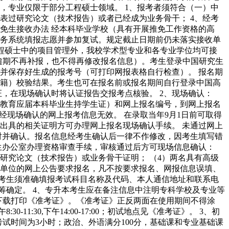
，专业仅限于部分工程硕士领域。 1、报考者须符合（一）中
发表过研究论文（技术报告）或者已经成为业务骨干； 4、经考
推免生接收办法 经本科毕业学校（具有开展推免工作资格的高
务系统填报志愿并参加复试。规定截止日期前仍未落实接收单
工程硕士中的项目管理外，我校学术型专业和各专业学位均可接
:00（逾期不再补报，也不得再修改报名信息）。考生登录中国研究生
报并保存好生成的报考号（可打印网报表格自行检查）。 报名期
籍）校验结果。考生也可在报名前或报名期间自行登录中国高
，在现场确认时将认证报告交报考点核验。 2、现场确认：
学历教育应届本科毕业生持学生证）和网上报名编号，到网上报名
经现场确认的网上报考信息无效。 在录取当年9月1日前可取得
出具的相关证明方可办理网上报名现场确认手续。 未通过网上
对并确认。报名信息经考生确认后一律不作修改，因考生填写错
生办公室办理资格审查手续，审核通过后方可现场信息确认：
的研究论文（技术报告）或业务骨干证明； （4）两名具有高级
生单位的网上公告要求报名，凡不按要求报名、网报信息误填、
、考生须准确填报考试科目名称及代码、本人通信地址和联系电
筹确定。 4、专升本考生应在备注信息中注明专科学校及专业等
研招网下载打印《准考证》。《准考证》正反两面在使用期间不得涂
1:30,下午14:00-17:00；初试地点见《准考证》。 3、初
试时间为3小时；政治、外语满分100分，基础课和专业基础课