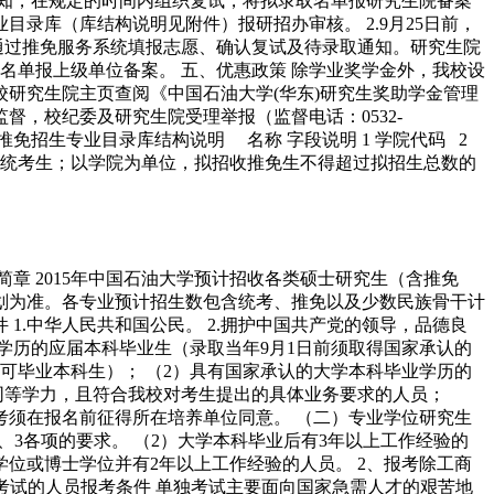
通知，在规定的时间内组织复试，将拟录取名单报研究生院备案
目录库（库结构说明见附件）报研招办审核。 2.9月25日前，
生通过推免服务系统填报志愿、确认复试及待录取通知。研究生院
生名单报上级单位备案。 五、优惠政策 除学业奖学金外，我校设
我校研究生院主页查阅《中国石油大学(华东)研究生奖助学金管理
督，校纪委及研究生院受理举报（监督电话：0532-
：推免招生专业目录库结构说明 名称 字段说明 1 学院代码 2
额接收统考生；以学院为单位，拟招收推免生不得超过拟招生总数的
简章 2015年中国石油大学预计招收各类硕士研究生（含推免
计划为准。各专业预计招生数包含统考、推免以及少数民族骨干计
1.中华人民共和国公民。 2.拥护中国共产党的领导，品德良
认学历的应届本科毕业生（录取当年9月1日前须取得国家承认的
可毕业本科生）； （2）具有国家承认的大学本科毕业学历的
生同等学力，且符合我校对考生提出的具体业务要求的人员；
考须在报名前征得所在培养单位同意。 （二）专业学位研究生
、3各项的要求。 （2）大学本科毕业后有3年以上工作经验的
位或博士学位并有2年以上工作经验的人员。 2、报考除工商
考试的人员报考条件 单独考试主要面向国家急需人才的艰苦地