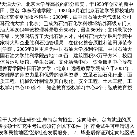
天津大学、北京大学等高校的部分师资，于1953年创立的新中
田，更名“华东石油学院”；1981年6月在北京石油学院原校址内
年在北京恢复招收本科生；2000年，由中国石油天然气集团公司
展，中国石油大学（北京）已成为石油石化学科领域培养高级专门人
学2014年该校理科录取分584分，最高669分；文科录取分
非常不错，为我国培养了大批石油人才。中国石油大学胜利学院中
家特大型企业胜利石油管理局，在优化整合原胜利油田师范专
学院，2005年3月更名为中国石油大学胜利学院。中国石油大
石油大学胜利学院占地1500亩，建筑面积28万平方米，校园
体育运动场馆、学生公寓、文化活动中心、饮食服务中心等教
程教育学院中国石油大学（北京）远程教育学院成立于2001年，
学校雄厚的师资力量和优秀的教学资源，立足石油石化行业，面
质工程、机械设计制造及其自动化、安全工程、土木工程、工
权学习中心100余个，知金教育授权学习中心4个；弘成教育授
次骨干人才硕士研究生,坚持定向招生、定向培养、定向就业的原
一招收硕士研究生考试必须符合以下条件（推荐免试生可申请进入
发和民族地区经济社会发展服务。 2、毕业后保证到定向地区或