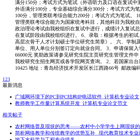
满分150分；考试方式为笔试（外语听力及口语在复试
外语满分100分，专业基础综合满分300分；考试方式
100分，管理类联考综合能力200分；考试方式为笔试。 10
管理类联考综合能力为国家统考科目，其他科目为我校自
政治理论考试由我校组织在复试中进行，成绩计入复试总
在复试阶段由我校组织进行。 6、录取：根据考生的初试
高层次骨干人才计划硕士学位研究生简章》。 六、学制及
单位、用人单位分别签订定向就业合同。 3、申请保留入学
66000元 奖助政策请参见研究生院主页研究生管理文
我校研究生招生网页或各学院网页查询。 2、若国家出
10425 地址：青岛经济技术开发区长江西路66号 邮政编码：26658
1
2
3
最新消息
广域网环境下的PC到PC结构IP电话软件_计算机专业论文
教师教学工作量计算系统开发_计算机专业论文范文
相关帖子
农村网络普及现状的思考——农村中小学学生上网现状的
简析网络教学和传统教学的优势互补 _现代教育技术专业
地下水科学与工程专业排名