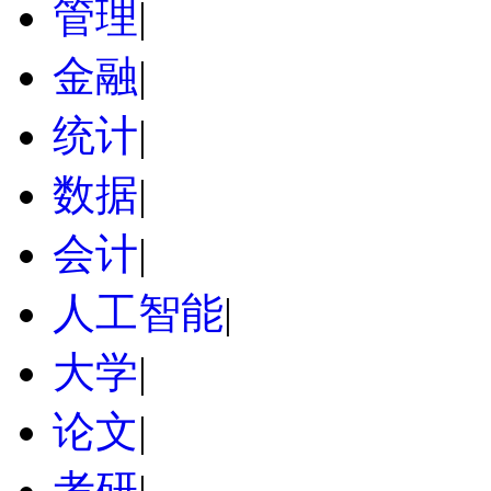
管理
|
金融
|
统计
|
数据
|
会计
|
人工智能
|
大学
|
论文
|
考研
|