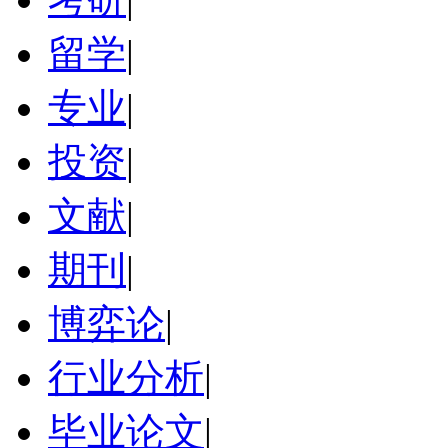
留学
|
专业
|
投资
|
文献
|
期刊
|
博弈论
|
行业分析
|
毕业论文
|