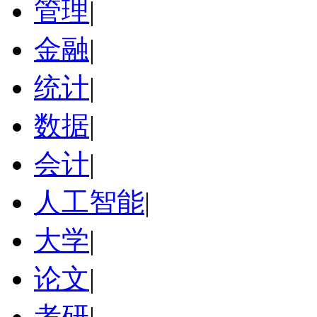
管理
|
金融
|
统计
|
数据
|
会计
|
人工智能
|
大学
|
论文
|
考研
|