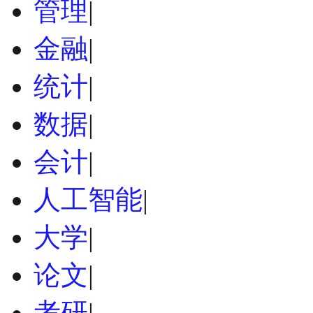
管理
|
金融
|
统计
|
数据
|
会计
|
人工智能
|
大学
|
论文
|
考研
|