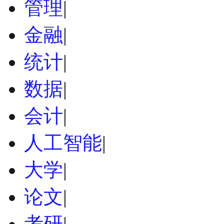
管理
|
金融
|
统计
|
数据
|
会计
|
人工智能
|
大学
|
论文
|
考研
|