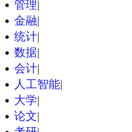
管理
|
金融
|
统计
|
数据
|
会计
|
人工智能
|
大学
|
论文
|
考研
|