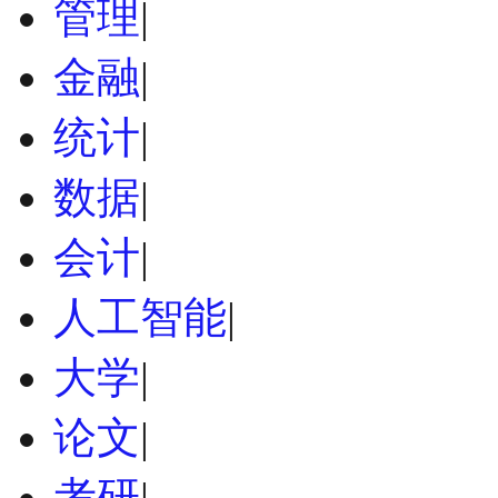
管理
|
金融
|
统计
|
数据
|
会计
|
人工智能
|
大学
|
论文
|
考研
|