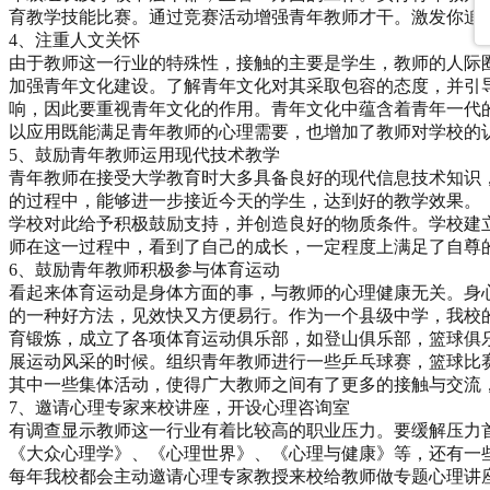
育教学技能比赛。通过竞赛活动增强青年教师才干。激发你追
4、注重人文关怀
由于教师这一行业的特殊性，接触的主要是学生，教师的人际
加强青年文化建设。了解青年文化对其采取包容的态度，并引
响，因此要重视青年文化的作用。青年文化中蕴含着青年一代的价
以应用既能满足青年教师的心理需要，也增加了教师对学校的
5、鼓励青年教师运用现代技术教学
青年教师在接受大学教育时大多具备良好的现代信息技术知识
的过程中，能够进一步接近今天的学生，达到好的教学效果。
学校对此给予积极鼓励支持，并创造良好的物质条件。学校建
师在这一过程中，看到了自己的成长，一定程度上满足了自尊
6、鼓励青年教师积极参与体育运动
看起来体育运动是身体方面的事，与教师的心理健康无关。身
的一种好方法，见效快又方便易行。作为一个县级中学，我校的
育锻炼，成立了各项体育运动俱乐部，如登山俱乐部，篮球俱
展运动风采的时候。组织青年教师进行一些乒乓球赛，篮球比
其中一些集体活动，使得广大教师之间有了更多的接触与交流
7、邀请心理专家来校讲座，开设心理咨询室
有调查显示教师这一行业有着比较高的职业压力。要缓解压力
《大众心理学》、《心理世界》、《心理与健康》等，还有一
每年我校都会主动邀请心理专家教授来校给教师做专题心理讲