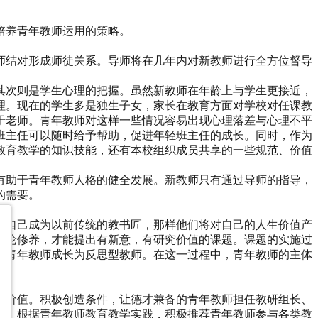
培养青年教师运用的策略。
师结对形成师徒关系。导师将在几年内对新教师进行全方位督导
其次则是学生心理的把握。虽然新教师在年龄上与学生更接近，
理。现在的学生多是独生子女，家长在教育方面对学校对任课教
于老师。青年教师对这样一些情况容易出现心理落差与心理不平
班主任可以随时给予帮助，促进年轻班主任的成长。同时，作为
教育教学的知识技能，还有本校组织成员共享的一些规范、价值
有助于青年教师人格的健全发展。新教师只有通过导师的指导，
的需要。
怕自己成为以前传统的教书匠，那样他们将对自己的人生价值产
理论修养，才能提出有新意，有研究价值的课题。课题的实施过
于青年教师成长为反思型教师。在这一过程中，青年教师的主体
生价值。积极创造条件，让德才兼备的青年教师担任教研组长、
比。根据青年教师教育教学实践，积极推荐青年教师参与各类教