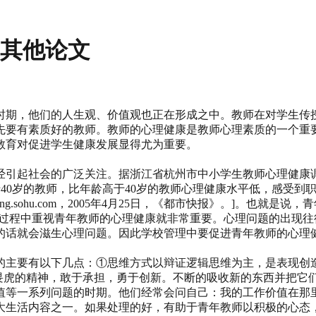
_其他论文
时期，他们的人生观、价值观也正在形成之中。教师在对学生传
先要有素质好的教师。教师的心理健康是教师心理素质的一个重
教育对促进学生健康发展显得尤为重要。
经引起社会的广泛关注。据浙江省杭州市中小学生教师心理健康调
低于40岁的教师，比年龄高于40岁的教师心理健康水平低，感受到
ing.sohu.com，2005年4月25日，《都市快报》。]。也
理的过程中重视青年教师的心理健康就非常重要。心理问题的出现
的话就会滋生心理问题。因此学校管理中要促进青年教师的心理
的主要有以下几点：①思维方式以辩证逻辑思维为主，是表现创造
牛犊不畏虎的精神，敢于承担，勇于创新。不断的吸收新的东西并把
值等一系列问题的时期。他们经常会问自己：我的工作价值在那
大生活内容之一。如果处理的好，有助于青年教师以积极的心态