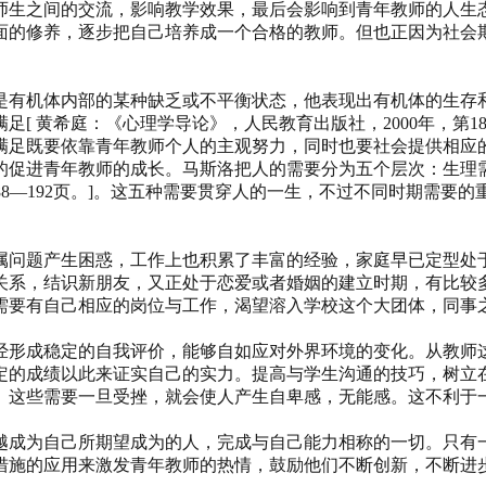
师生之间的交流，影响教学效果，最后会影响到青年教师的人生
面的修养，逐步把自己培养成一个合格的教师。但也正因为社会
是有机体内部的某种缺乏或不平衡状态，他表现出有机体的生存
[ 黄希庭：《心理学导论》，人民教育出版社，2000年，第18
满足既要依靠青年教师个人的主观努力，同时也要社会提供相应
的促进青年教师的成长。马斯洛把人的需要分为五个层次：生理
第188—192页。]。这五种需要贯穿人的一生，不过不同时期需
属问题产生困惑，工作上也积累了丰富的经验，家庭早已定型处
关系，结识新朋友，又正处于恋爱或者婚姻的建立时期，有比较
需要有自己相应的岗位与工作，渴望溶入学校这个大团体，同事
经形成稳定的自我评价，能够自如应对外界环境的变化。从教师
定的成绩以此来证实自己的实力。提高与学生沟通的技巧，树立
。这些需要一旦受挫，就会使人产生自卑感，无能感。这不利于
越成为自己所期望成为的人，完成与自己能力相称的一切。只有
措施的应用来激发青年教师的热情，鼓励他们不断创新，不断进