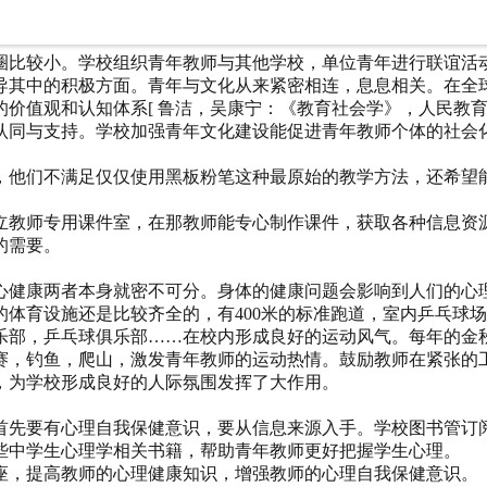
我赶，奋发向上的热情。大力营造全方位全过程的“关心、理解、
圈比较小。学校组织青年教师与其他学校，单位青年进行联谊活
导其中的积极方面。青年与文化从来紧密相连，息息相关。在全
值观和认知体系[ 鲁洁，吴康宁：《教育社会学》，人民教育出版社
认同与支持。学校加强青年文化建设能促进青年教师个体的社会
，他们不满足仅仅使用黑板粉笔这种最原始的教学方法，还希望
立教师专用课件室，在那教师能专心制作课件，获取各种信息资
的需要。
心健康两者本身就密不可分。身体的健康问题会影响到人们的心
体育设施还是比较齐全的，有400米的标准跑道，室内乒乓球
乐部，乒乓球俱乐部……在校内形成良好的运动风气。每年的金
赛，钓鱼，爬山，激发青年教师的运动热情。鼓励教师在紧张的
，为学校形成良好的人际氛围发挥了大作用。
首先要有心理自我保健意识，要从信息来源入手。学校图书管订
些中学生心理学相关书籍，帮助青年教师更好把握学生心理。
座，提高教师的心理健康知识，增强教师的心理自我保健意识。