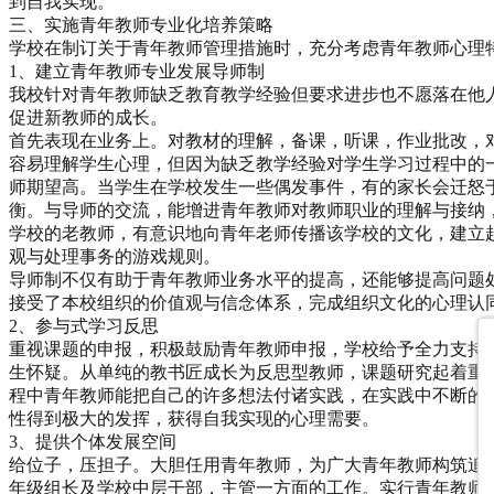
到自我实现。
三、实施青年教师专业化培养策略
学校在制订关于青年教师管理措施时，充分考虑青年教师心理
1、建立青年教师专业发展导师制
我校针对青年教师缺乏教育教学经验但要求进步也不愿落在他
促进新教师的成长。
首先表现在业务上。对教材的理解，备课，听课，作业批改，
容易理解学生心理，但因为缺乏教学经验对学生学习过程中的
师期望高。当学生在学校发生一些偶发事件，有的家长会迁怒
衡。与导师的交流，能增进青年教师对教师职业的理解与接纳
学校的老教师，有意识地向青年老师传播该学校的文化，建立
观与处理事务的游戏规则。
导师制不仅有助于青年教师业务水平的提高，还能够提高问题
接受了本校组织的价值观与信念体系，完成组织文化的心理认
2、参与式学习反思
重视课题的申报，积极鼓励青年教师申报，学校给予全力支持
生怀疑。从单纯的教书匠成长为反思型教师，课题研究起着重
程中青年教师能把自己的许多想法付诸实践，在实践中不断的
性得到极大的发挥，获得自我实现的心理需要。
3、提供个体发展空间
给位子，压担子。大胆任用青年教师，为广大青年教师构筑追
年级组长及学校中层干部，主管一方面的工作。实行青年教师