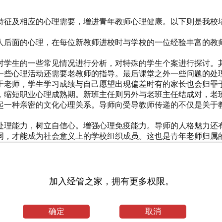
特征及相应的心理需要，增进青年教师心理健康。以下则是我校
人后面的心理，在每位新教师进校时与学校的一位经验丰富的教
对学生的一些常见情况进行分析，对特殊的学生个案进行探讨。
一些心理活动还需要老教师的指导。最后课堂之外一些问题的处
于老师，学生学习成绩与自己愿望出现偏差时有的家长也会归罪
，缩短职业心理成熟期。新班主任则另外与老班主任结成对，老
起一种亲密的文化心理关系。导师向受导教师传递的不仅是关于
处理能力，树立自信心。增强心理免疫能力。导师的人格魅力还
同，才能成为社会意义上的学校组织成员。这也是青年老师归属
。创造性是年轻人的一大特点，年轻教师也不例外。青年教师害
要的作用。课题的申报需要青年教师勤于思考，不断加强自己的
摸索与完善，既提高了教学水平又促进了教师自身的成长，有助
加入经管之家，拥有更多权限。
求理想的精神支柱，提供个体发展空间，支持他们实现积极的人
确定
取消
评选优先制，发挥荣誉称号的感召力。推荐青年教师参与各类评