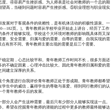
态度。④容易产生挫折感。为人师表是社会对教师的一个总的期
期望高，当碰到问题时容易产生挫折感。⑤职业理想与职业现实
和发展对于客观条件的依赖性，是有机体活动的积极性源泉。一
0—182页。]。青年教师从学校毕业开始走上讲台，经历了工作
的条件才能够实现。学校这个大环境对教师的影响既具体而又深
需要、安全需要、归属与爱的需要、自尊的需要、自我实现的需
要的重点有所不同。青年教师主要出现的需要是后三个需要。
于稳定期，心态比较平和。青年教师工作时间不长，很多方面还
多的不确定因素，心理冲击比较大。因此青年教师归属和爱的需
之间建立深厚的关系。
这个角度进行自我评价青年教师正处于形成期。青年教师都希望
在学生中的威信，赢得学生的尊敬与喜爱。得到同行教师们的认
一个青年教师今后的发展。
一部分人会产生这种需要，最后只有少部分人能够实现这一点。
步。希望在挖掘青年教师的潜能的过程中更多的教师最终能够达