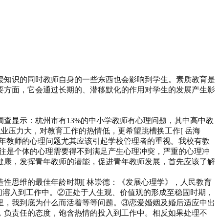
授知识的同时教师自身的一些东西也会影响到学生。素质教育是
要方面，它会通过长期的、潜移默化的作用对学生的发展产生影
查显示：杭州市有13%的中小学教师有心理问题，其中高中教
职业压力大，对教育工作的热情低，更希望跳槽换工作[ 岳海
就是说，青年教师的心理问题尤其应该引起学校管理者的重视。我校有教
往往是个体的心理需要得不到满足产生心理冲突，严重的心理冲
健康，发挥青年教师的潜能，促进青年教师发展，首先应该了解
性思维的最佳年龄时期[ 林崇德：《发展心理学》，人民教育
它们溶入到工作中。②正处于人生观、价值观的形成至稳固时期，
里，我到底为什么而活着等等问题。③恋爱婚姻及婚后适应中出
，负责任的态度，饱含热情的投入到工作中。相反如果处理不