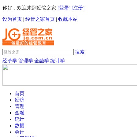
你好，欢迎来到经管之家
[登录]
[注册]
设为首页
|
经管之家首页
|
收藏本站
搜索
经济学
管理学
金融学
统计学
首页
|
经济
|
管理
|
金融
|
统计
|
数据
|
会计
|