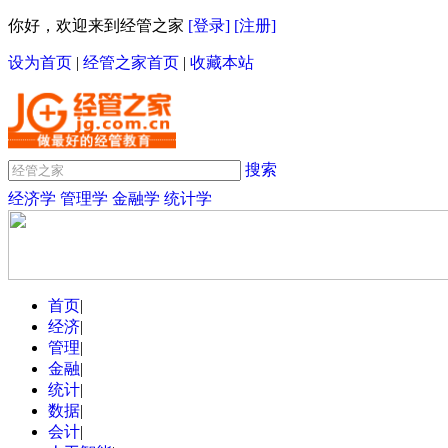
你好，欢迎来到经管之家
[登录]
[注册]
设为首页
|
经管之家首页
|
收藏本站
搜索
经济学
管理学
金融学
统计学
首页
|
经济
|
管理
|
金融
|
统计
|
数据
|
会计
|