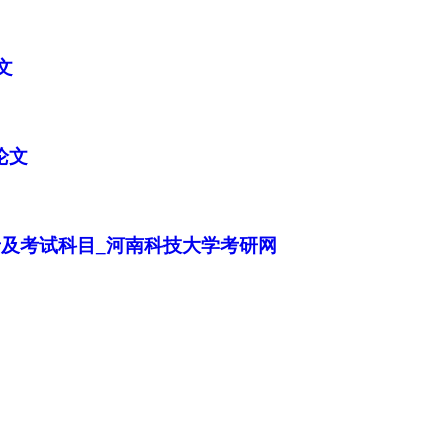
文
论文
加入经管之家，拥有更多权限。
录及考试科目_河南科技大学考研网
确定
取消