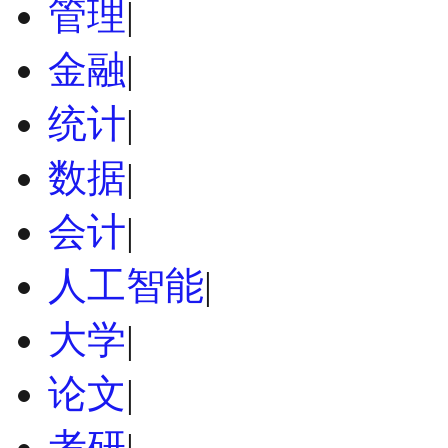
管理
|
金融
|
统计
|
数据
|
会计
|
人工智能
|
大学
|
论文
|
考研
|