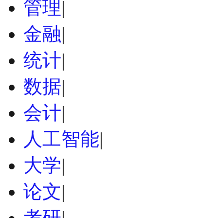
管理
|
金融
|
统计
|
数据
|
会计
|
人工智能
|
大学
|
论文
|
考研
|