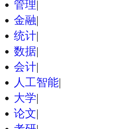
管理
|
金融
|
统计
|
数据
|
会计
|
人工智能
|
大学
|
论文
|
考研
|