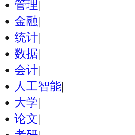
管理
|
金融
|
统计
|
数据
|
会计
|
人工智能
|
大学
|
论文
|
考研
|