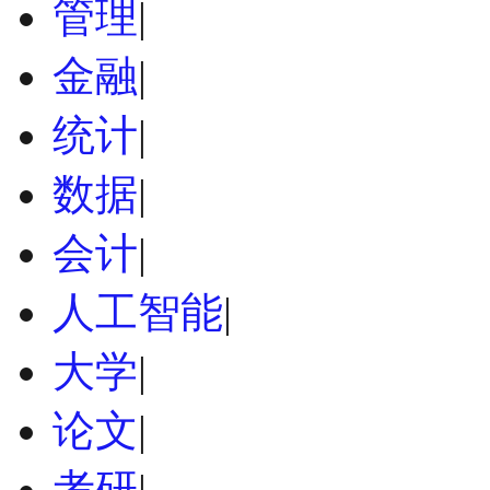
管理
|
金融
|
统计
|
数据
|
会计
|
人工智能
|
大学
|
论文
|
考研
|