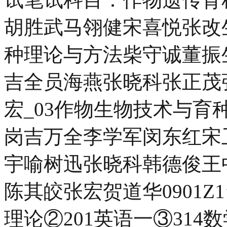
胡胜武马翎健宋喜悦张改
种理论与方法柴守诚董振
吉全员海燕张晓科张正茂
宏_03作物生物技术与
岗吉万全李学军闵东红宋
宇喻树迅张晓科韩德俊王
陈其皎张宏贺道华0901Z
理论②201英语一③314