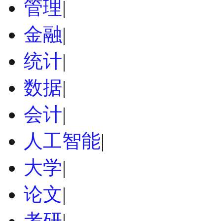
管理
|
金融
|
统计
|
数据
|
会计
|
人工智能
|
大学
|
论文
|
考研
|