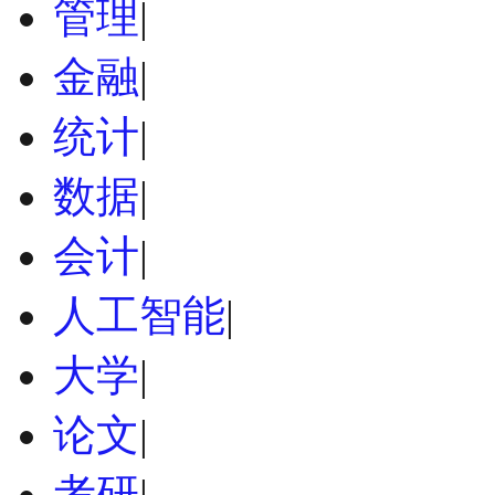
管理
|
金融
|
统计
|
数据
|
会计
|
人工智能
|
大学
|
论文
|
考研
|