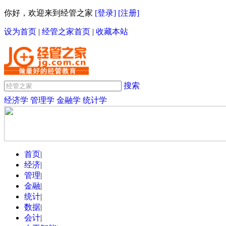
你好，欢迎来到经管之家
[登录]
[注册]
设为首页
|
经管之家首页
|
收藏本站
搜索
经济学
管理学
金融学
统计学
首页
|
经济
|
管理
|
金融
|
统计
|
数据
|
会计
|