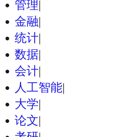
管理
|
金融
|
统计
|
数据
|
会计
|
人工智能
|
大学
|
论文
|
考研
|